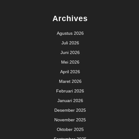
Archives
Agustus 2026
Juli 2026
Juni 2026
Mei 2026
April 2026
Maret 2026
Februari 2026
Januari 2026
Desember 2025
November 2025
Oktober 2025