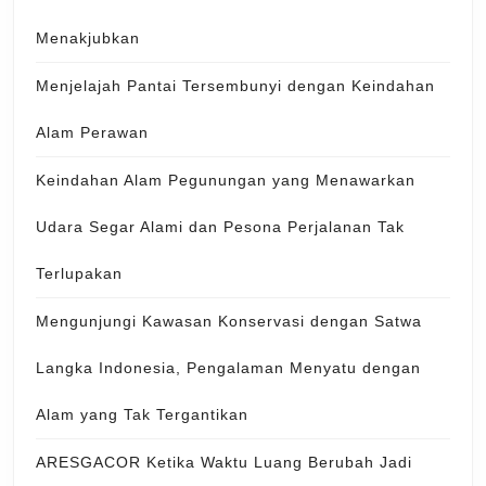
Menakjubkan
Menjelajah Pantai Tersembunyi dengan Keindahan
Alam Perawan
Keindahan Alam Pegunungan yang Menawarkan
Udara Segar Alami dan Pesona Perjalanan Tak
Terlupakan
Mengunjungi Kawasan Konservasi dengan Satwa
Langka Indonesia, Pengalaman Menyatu dengan
Alam yang Tak Tergantikan
ARESGACOR Ketika Waktu Luang Berubah Jadi