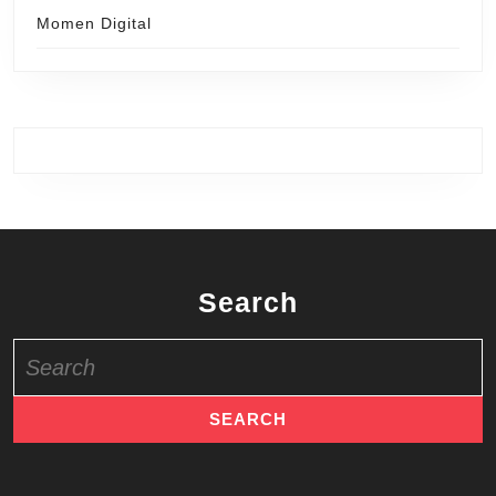
Momen Digital
Search
Search
for: