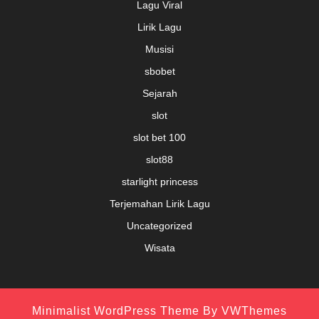
Lagu Viral
Lirik Lagu
Musisi
sbobet
Sejarah
slot
slot bet 100
slot88
starlight princess
Terjemahan Lirik Lagu
Uncategorized
Wisata
Minimalist WordPress Theme
By VWThemes