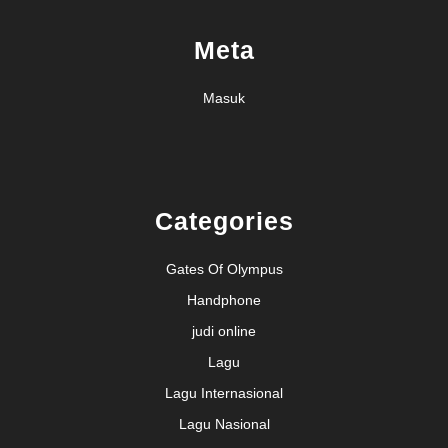
Meta
Masuk
Categories
Gates Of Olympus
Handphone
judi online
Lagu
Lagu Internasional
Lagu Nasional