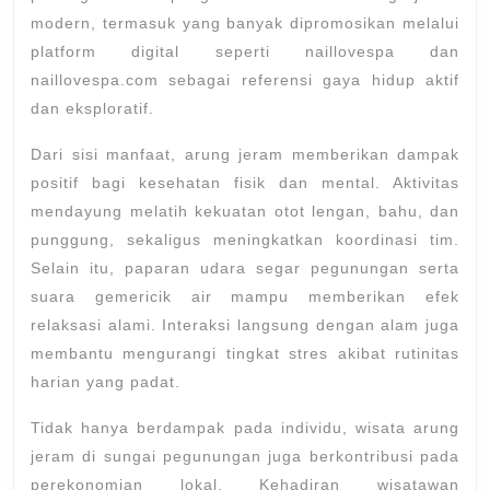
modern, termasuk yang banyak dipromosikan melalui
platform digital seperti naillovespa dan
naillovespa.com sebagai referensi gaya hidup aktif
dan eksploratif.
Dari sisi manfaat, arung jeram memberikan dampak
positif bagi kesehatan fisik dan mental. Aktivitas
mendayung melatih kekuatan otot lengan, bahu, dan
punggung, sekaligus meningkatkan koordinasi tim.
Selain itu, paparan udara segar pegunungan serta
suara gemericik air mampu memberikan efek
relaksasi alami. Interaksi langsung dengan alam juga
membantu mengurangi tingkat stres akibat rutinitas
harian yang padat.
Tidak hanya berdampak pada individu, wisata arung
jeram di sungai pegunungan juga berkontribusi pada
perekonomian lokal. Kehadiran wisatawan