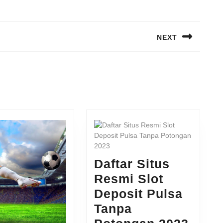
NEXT
Next
post:
Daftar Situs
Resmi Slot
Deposit Pulsa
Tanpa
Dafta