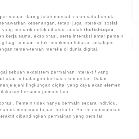
permainan daring telah menjadi salah satu bentuk
enawarkan kesenangan, tetapi juga interaksi sosial
n yang menarik untuk dibahas adalah
thefishtopia
,
kerja sama, eksplorasi, serta interaksi antar pemain
ng bagi pemain untuk menikmati hiburan sekaligus
ngan teman-teman mereka di dunia digital.
ai sebuah ekosistem permainan interaktif yang
aut atau petualangan berbasis komunitas. Dalam
menjelajahi lingkungan digital yang kaya akan elemen
 dilakukan bersama pemain lain.
orasi. Pemain tidak hanya bermain secara individu,
 untuk mencapai tujuan tertentu. Hal ini menciptakan
eraktif dibandingkan permainan yang bersifat