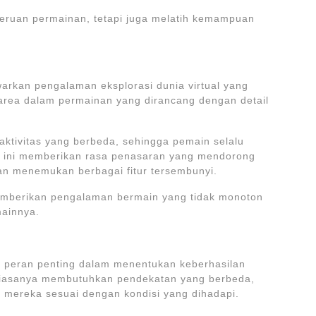
seruan permainan, tetapi juga melatih kemampuan
rkan pengalaman eksplorasi dunia virtual yang
 area dalam permainan yang dirancang dengan detail
aktivitas yang berbeda, sehingga pemain selalu
si ini memberikan rasa penasaran yang mendorong
an menemukan berbagai fitur tersembunyi.
berikan pengalaman bermain yang tidak monoton
mainnya.
n peran penting dalam menentukan keberhasilan
biasanya membutuhkan pendekatan yang berbeda,
 mereka sesuai dengan kondisi yang dihadapi.