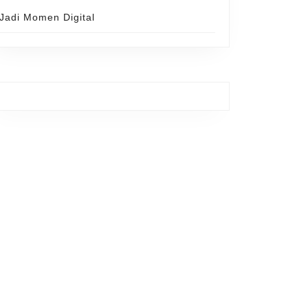
Jadi Momen Digital