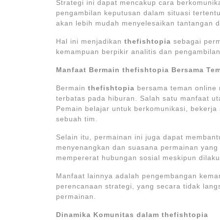
Strategi ini dapat mencakup cara berkomuni
pengambilan keputusan dalam situasi terten
akan lebih mudah menyelesaikan tantangan d
Hal ini menjadikan
thefishtopia
sebagai perma
kemampuan berpikir analitis dan pengambila
Manfaat Bermain thefishtopia Bersama Te
Bermain
thefishtopia
bersama teman online 
terbatas pada hiburan. Salah satu manfaat 
Pemain belajar untuk berkomunikasi, beker
sebuah tim.
Selain itu, permainan ini juga dapat membant
menyenangkan dan suasana permainan yang sa
mempererat hubungan sosial meskipun dilakuk
Manfaat lainnya adalah pengembangan kemam
perencanaan strategi, yang secara tidak lang
permainan.
Dinamika Komunitas dalam thefishtopia