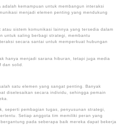
a
adalah kemampuan untuk membangun interaksi
komunikasi menjadi elemen penting yang mendukung
t atau sistem komunikasi lainnya yang tersedia dalam
n untuk saling berbagi strategi, membantu
nteraksi secara santai untuk memperkuat hubungan
ak hanya menjadi sarana hiburan, tetapi juga media
 dan solid.
 salah satu elemen yang sangat penting. Banyak
at diselesaikan secara individu, sehingga pemain
eka.
k, seperti pembagian tugas, penyusunan strategi,
ertentu. Setiap anggota tim memiliki peran yang
 bergantung pada seberapa baik mereka dapat bekerja