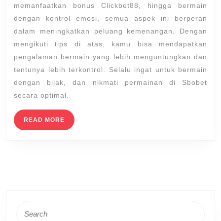
memanfaatkan bonus Clickbet88, hingga bermain
dengan kontrol emosi, semua aspek ini berperan
dalam meningkatkan peluang kemenangan. Dengan
mengikuti tips di atas, kamu bisa mendapatkan
pengalaman bermain yang lebih menguntungkan dan
tentunya lebih terkontrol. Selalu ingat untuk bermain
dengan bijak, dan nikmati permainan di Sbobet
secara optimal.
READ
READ MORE
MORE
Search
for: