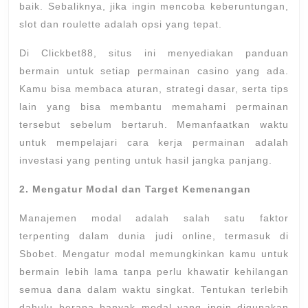
baik. Sebaliknya, jika ingin mencoba keberuntungan,
slot dan roulette adalah opsi yang tepat.
Di Clickbet88, situs ini menyediakan panduan
bermain untuk setiap permainan casino yang ada.
Kamu bisa membaca aturan, strategi dasar, serta tips
lain yang bisa membantu memahami permainan
tersebut sebelum bertaruh. Memanfaatkan waktu
untuk mempelajari cara kerja permainan adalah
investasi yang penting untuk hasil jangka panjang.
2. Mengatur Modal dan Target Kemenangan
Manajemen modal adalah salah satu faktor
terpenting dalam dunia judi online, termasuk di
Sbobet. Mengatur modal memungkinkan kamu untuk
bermain lebih lama tanpa perlu khawatir kehilangan
semua dana dalam waktu singkat. Tentukan terlebih
dahulu berapa banyak modal yang ingin digunakan