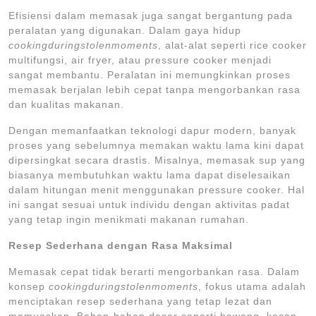
Efisiensi dalam memasak juga sangat bergantung pada
peralatan yang digunakan. Dalam gaya hidup
cookingduringstolenmoments
, alat-alat seperti rice cooker
multifungsi, air fryer, atau pressure cooker menjadi
sangat membantu. Peralatan ini memungkinkan proses
memasak berjalan lebih cepat tanpa mengorbankan rasa
dan kualitas makanan.
Dengan memanfaatkan teknologi dapur modern, banyak
proses yang sebelumnya memakan waktu lama kini dapat
dipersingkat secara drastis. Misalnya, memasak sup yang
biasanya membutuhkan waktu lama dapat diselesaikan
dalam hitungan menit menggunakan pressure cooker. Hal
ini sangat sesuai untuk individu dengan aktivitas padat
yang tetap ingin menikmati makanan rumahan.
Resep Sederhana dengan Rasa Maksimal
Memasak cepat tidak berarti mengorbankan rasa. Dalam
konsep
cookingduringstolenmoments
, fokus utama adalah
menciptakan resep sederhana yang tetap lezat dan
memuaskan. Bahan-bahan dasar seperti bawang, kecap,