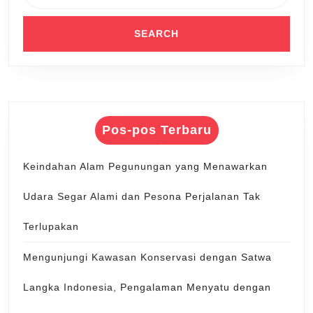
Pos-pos Terbaru
Keindahan Alam Pegunungan yang Menawarkan
Udara Segar Alami dan Pesona Perjalanan Tak
Terlupakan
Mengunjungi Kawasan Konservasi dengan Satwa
Langka Indonesia, Pengalaman Menyatu dengan