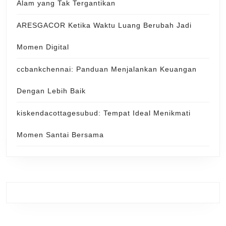
Alam yang Tak Tergantikan
ARESGACOR Ketika Waktu Luang Berubah Jadi
Momen Digital
ccbankchennai: Panduan Menjalankan Keuangan
Dengan Lebih Baik
kiskendacottagesubud: Tempat Ideal Menikmati
Momen Santai Bersama