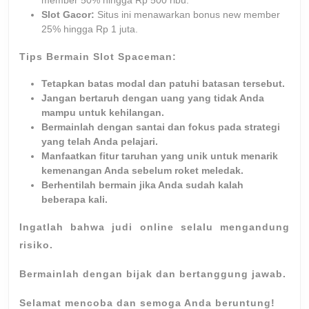
Slot Gacor:
Situs ini menawarkan bonus new member
25% hingga Rp 1 juta.
Tips Bermain Slot Spaceman:
Tetapkan batas modal dan patuhi batasan tersebut.
Jangan bertaruh dengan uang yang tidak Anda
mampu untuk kehilangan.
Bermainlah dengan santai dan fokus pada strategi
yang telah Anda pelajari.
Manfaatkan fitur taruhan yang unik untuk menarik
kemenangan Anda sebelum roket meledak.
Berhentilah bermain jika Anda sudah kalah
beberapa kali.
Ingatlah bahwa judi online selalu mengandung
risiko.
Bermainlah dengan bijak dan bertanggung jawab.
Selamat mencoba dan semoga Anda beruntung!