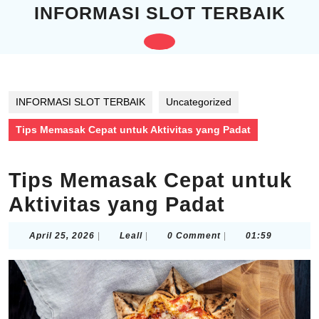
Skip
INFORMASI SLOT TERBAIK
to
content
Open
Skip
to
Button
content
INFORMASI SLOT TERBAIK
Uncategorized
Tips Memasak Cepat untuk Aktivitas yang Padat
Tips Memasak Cepat untuk
Aktivitas yang Padat
April
Leall
April 25, 2026
|
Leall
|
0 Comment
|
01:59
25,
2026