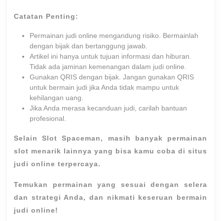
Catatan Penting:
Permainan judi online mengandung risiko. Bermainlah
dengan bijak dan bertanggung jawab.
Artikel ini hanya untuk tujuan informasi dan hiburan.
Tidak ada jaminan kemenangan dalam judi online.
Gunakan QRIS dengan bijak. Jangan gunakan QRIS
untuk bermain judi jika Anda tidak mampu untuk
kehilangan uang.
Jika Anda merasa kecanduan judi, carilah bantuan
profesional.
Selain Slot Spaceman, masih banyak permainan
slot menarik lainnya yang bisa kamu coba di situs
judi online terpercaya.
Temukan permainan yang sesuai dengan selera
dan strategi Anda, dan nikmati keseruan bermain
judi online!