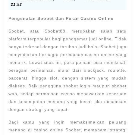
M
26,
21:52
Ta
2024
Pengenalan Sbobet dan Peran Casino Online
Ca
Se
Sbobet, atau Sbobet88, merupakan salah satu
On
platform terpopuler bagi penggemar judi online. Tidak
hanya terkenal dengan taruhan judi bola, Sbobet juga
menyediakan berbagai permainan casino online yang
menarik. Lewat situs ini, para pemain bisa menikmati
beragam permainan, mulai dari blackjack, roulette,
baccarat, hingga slot, dengan sistem yang mudah
diakses. Baik pengguna sbobet login maupun sbobet
wap, setiap permainan casino menawarkan keseruan
dan kesempatan menang yang besar jika dimainkan
dengan strategi yang tepat.
Bagi kamu yang ingin memaksimalkan peluang
menang di casino online Sbobet, memahami strategi