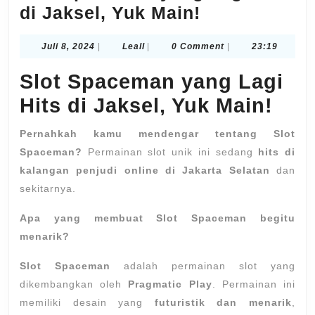
Slot
di Jaksel, Yuk Main!
Spaceman
Juli
Leall
Juli 8, 2024
|
Leall
|
0 Comment
|
23:19
yang
8,
Lagi
2024
Slot Spaceman yang Lagi
Hits
Hits di Jaksel, Yuk Main!
di
Pernahkah kamu mendengar tentang Slot
Jaksel,
Spaceman?
Permainan slot unik ini sedang
hits di
Yuk
kalangan penjudi online di Jakarta Selatan
dan
Main!
sekitarnya.
Apa yang membuat Slot Spaceman begitu
menarik?
Slot Spaceman
adalah permainan slot yang
dikembangkan oleh
Pragmatic Play
. Permainan ini
memiliki desain yang
futuristik dan menarik
,