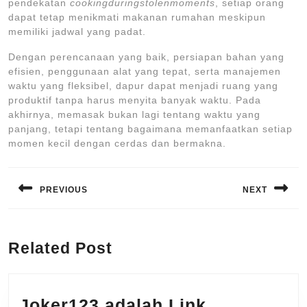
pendekatan
cookingduringstolenmoments
, setiap orang
dapat tetap menikmati makanan rumahan meskipun
memiliki jadwal yang padat.
Dengan perencanaan yang baik, persiapan bahan yang
efisien, penggunaan alat yang tepat, serta manajemen
waktu yang fleksibel, dapur dapat menjadi ruang yang
produktif tanpa harus menyita banyak waktu. Pada
akhirnya, memasak bukan lagi tentang waktu yang
panjang, tetapi tentang bagaimana memanfaatkan setiap
momen kecil dengan cerdas dan bermakna.
Navigasi
pos
PREVIOUS
NEXT
Previous
Next
post:
post:
Related Post
Joker123 adalah Link