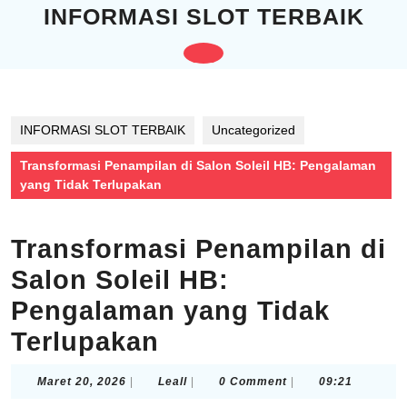
Skip
INFORMASI SLOT TERBAIK
to
content
Open
Skip
to
Button
content
INFORMASI SLOT TERBAIK
Uncategorized
Transformasi Penampilan di Salon Soleil HB: Pengalaman
yang Tidak Terlupakan
Transformasi Penampilan di
Salon Soleil HB:
Pengalaman yang Tidak
Terlupakan
Maret
Leall
Maret 20, 2026
|
Leall
|
0 Comment
|
09:21
20,