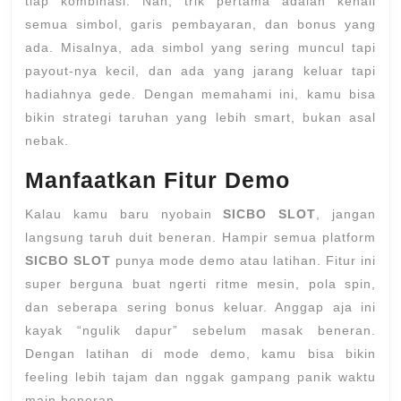
tiap kombinasi. Nah, trik pertama adalah kenali
semua simbol, garis pembayaran, dan bonus yang
ada. Misalnya, ada simbol yang sering muncul tapi
payout-nya kecil, dan ada yang jarang keluar tapi
hadiahnya gede. Dengan memahami ini, kamu bisa
bikin strategi taruhan yang lebih smart, bukan asal
nebak.
Manfaatkan Fitur Demo
Kalau kamu baru nyobain
SICBO SLOT
, jangan
langsung taruh duit beneran. Hampir semua platform
SICBO SLOT
punya mode demo atau latihan. Fitur ini
super berguna buat ngerti ritme mesin, pola spin,
dan seberapa sering bonus keluar. Anggap aja ini
kayak “ngulik dapur” sebelum masak beneran.
Dengan latihan di mode demo, kamu bisa bikin
feeling lebih tajam dan nggak gampang panik waktu
main beneran.