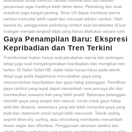
disarankan untuk mencuci rambut minimal dua hari setelah
pewarnaan agar hasilnya lebih tahan lama. Pelindung dari sinar
matahari juga sangat penting. Sinar UV dapat membuat warna
rambut memudar lebih cepat dan merusak tekstur rambut. Oleh
karena itu, penggunaan pelindung rambut saat beraktivitas di luar
ruangan menjadi langkah bijak yang harus dilakukan secara rutin.
Gaya Penampilan Baru: Ekspresi
Kepribadian dan Tren Terkini
Transformasi bukan hanya soal perubahan warna dan potongan,
tetapi juga soal mengekspresikan kepribadian dan mengikuti tren
terkini. Di Salon Soleil HB, stylist tidak hanya fokus pada teknik,
tetapi juga pada bagaimana menciptakan gaya yang
mencerminkan kepribadian dan gaya hidup pelanggan. Pemilihan
gaya rambut yang tepat dapat menambah rasa percaya diri dan
memberikan suasana hati yang lebih positif. Beberapa pelanggan
memilih gaya yang simpel dan natural, cocok untuk gaya hidup
aktif dan dinamis, sementara yang lain lebih menyukai gaya yang
bold dan statement untuk tampil lebih mencolok. Teknik styling
seperti blow-dry, curling, atau smoothing membantu menambah
kesan segar dan effortless. Penggunaan aksesori rambut dan
teknik styling sederhana juga mampu memberikan sentuhan akhir