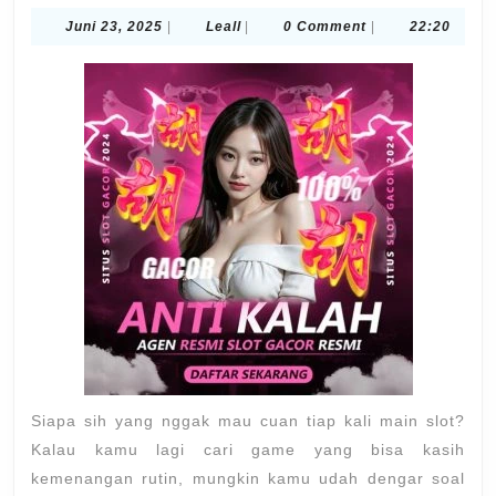
Slot
Juni
Leall
Juni 23, 2025
|
Leall
|
0 Comment
|
22:20
Mahjong
23,
Ways
2025
2
Cuan
Setiap
Spin,
Apakah
Mungkin?
Siapa sih yang nggak mau cuan tiap kali main slot?
Kalau kamu lagi cari game yang bisa kasih
kemenangan rutin, mungkin kamu udah dengar soal