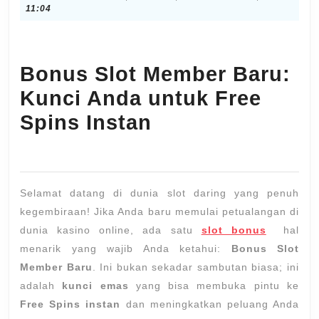
Member
19,
11:04
Baru:
2025
Kunci
Anda
Bonus Slot Member Baru:
untuk
Kunci Anda untuk Free
Free
Spins Instan
Spins
Instan
Selamat datang di dunia slot daring yang penuh
kegembiraan! Jika Anda baru memulai petualangan di
dunia kasino online, ada satu
slot bonus
hal
menarik yang wajib Anda ketahui:
Bonus Slot
Member Baru
. Ini bukan sekadar sambutan biasa; ini
adalah
kunci emas
yang bisa membuka pintu ke
Free Spins instan
dan meningkatkan peluang Anda