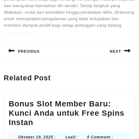
dan merayakan keindahan diri sendiri. Setiap langkah yang
dilakukan, mulai dari konsultasi hingga perawatan akhir, dirancang
untuk menciptakan pengalaman yang tidak terlupakan dan
memberi dampak positif bagi setiap pelanggan yang datang.
Navigasi
pos
PREVIOUS
NEXT
Previous
Next
post:
post:
Related Post
Bonus Slot Member Baru:
Kunci Anda untuk Free Spins
Bonus
Instan
Slot
Oktober
Leall
Oktober 19, 2025
|
Leall
|
0 Comment
|