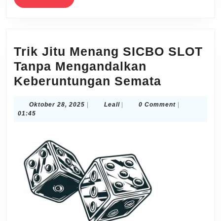
MORE
Trik Jitu Menang SICBO SLOT
Tanpa Mengandalkan
Trik
Keberuntungan Semata
Jitu
Oktober
Leall
Oktober 28, 2025
|
Leall
|
0 Comment
|
Menang
28,
01:45
SICBO
2025
SLOT
Tanpa
Mengand
Keberunt
Semata