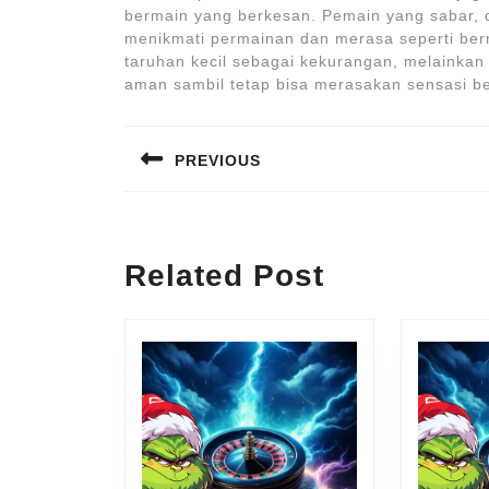
bermain yang berkesan. Pemain yang sabar, di
menikmati permainan dan merasa seperti ber
taruhan kecil sebagai kekurangan, melainkan
aman sambil tetap bisa merasakan sensasi ber
Navigasi
PREVIOUS
pos
Previous
post:
Related Post