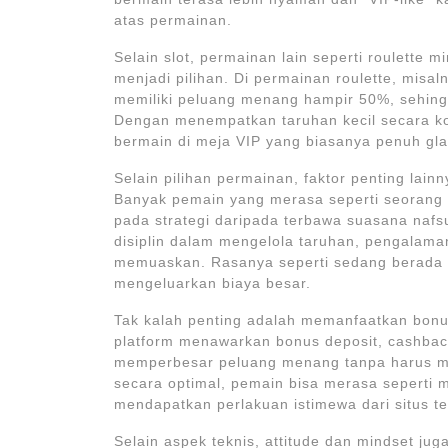
atas permainan.
Selain slot, permainan lain seperti roulette m
menjadi pilihan. Di permainan roulette, misal
memiliki peluang menang hampir 50%, sehingg
Dengan menempatkan taruhan kecil secara kon
bermain di meja VIP yang biasanya penuh gla
Selain pilihan permainan, faktor penting lain
Banyak pemain yang merasa seperti seorang
pada strategi daripada terbawa suasana nafs
disiplin dalam mengelola taruhan, pengalam
memuaskan. Rasanya seperti sedang berada d
mengeluarkan biaya besar.
Tak kalah penting adalah memanfaatkan bonus
platform menawarkan bonus deposit, cashback
memperbesar peluang menang tanpa harus m
secara optimal, pemain bisa merasa seperti
mendapatkan perlakuan istimewa dari situs te
Selain aspek teknis, attitude dan mindset j