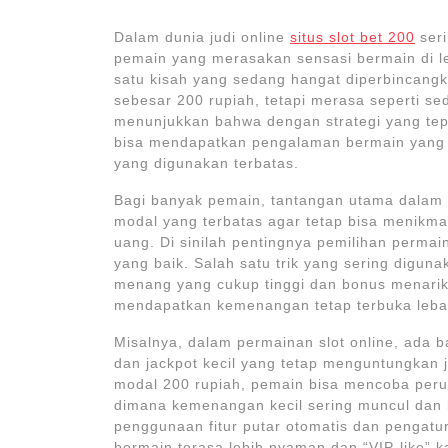
Dalam dunia judi online
situs slot bet 200
seri
pemain yang merasakan sensasi bermain di l
satu kisah yang sedang hangat diperbincang
sebesar 200 rupiah, tetapi merasa seperti se
menunjukkan bahwa dengan strategi yang tep
bisa mendapatkan pengalaman bermain yan
yang digunakan terbatas.
Bagi banyak pemain, tantangan utama dalam
modal yang terbatas agar tetap bisa menikma
uang. Di sinilah pentingnya pemilihan perm
yang baik. Salah satu trik yang sering digu
menang yang cukup tinggi dan bonus menarik
mendapatkan kemenangan tetap terbuka leba
Misalnya, dalam permainan slot online, ada b
dan jackpot kecil yang tetap menguntungkan 
modal 200 rupiah, pemain bisa mencoba perunt
dimana kemenangan kecil sering muncul dan b
penggunaan fitur putar otomatis dan pengat
bermain terasa lebih nyaman dan “VIP-like” 