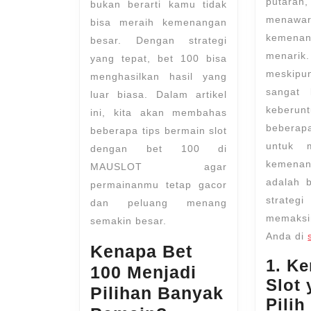
putar
bukan berarti kamu tidak
menaw
bisa meraih kemenangan
keme
besar. Dengan strategi
mena
yang tepat, bet 100 bisa
meskipu
menghasilkan hasil yang
sangat 
luar biasa. Dalam artikel
keber
ini, kita akan membahas
bebera
beberapa tips bermain slot
untuk m
dengan bet 100 di
kemenan
MAUSLOT agar
adalah 
permainanmu tetap gacor
stra
dan peluang menang
memaks
semakin besar.
Anda di
Kenapa Bet
1.
Ke
100 Menjadi
Slot
Pilihan Banyak
Pilih