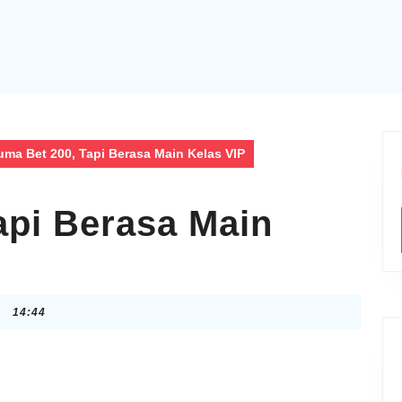
uma Bet 200, Tapi Berasa Main Kelas VIP
api Berasa Main
14:44