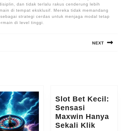
siplin, dan tidak terlalu rakus cenderung lebih
main di tempat eksklusif. Mereka tidak memandang
 sebagai strategi cerdas untuk menjaga modal tetap
main di level tinggi.
NEXT
Next
post:
Slot Bet Kecil:
Sensasi
Maxwin Hanya
Slot
Sekali Klik