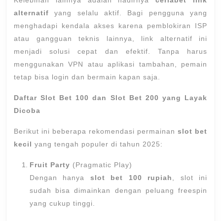
alternatif
yang selalu aktif. Bagi pengguna yang
menghadapi kendala akses karena pemblokiran ISP
atau gangguan teknis lainnya, link alternatif ini
menjadi solusi cepat dan efektif. Tanpa harus
menggunakan VPN atau aplikasi tambahan, pemain
tetap bisa login dan bermain kapan saja.
Daftar Slot Bet 100 dan Slot Bet 200 yang Layak
Dicoba
Berikut ini beberapa rekomendasi permainan
slot bet
kecil
yang tengah populer di tahun 2025:
Fruit Party
(Pragmatic Play)
Dengan hanya
slot bet 100 rupiah
, slot ini
sudah bisa dimainkan dengan peluang freespin
yang cukup tinggi.