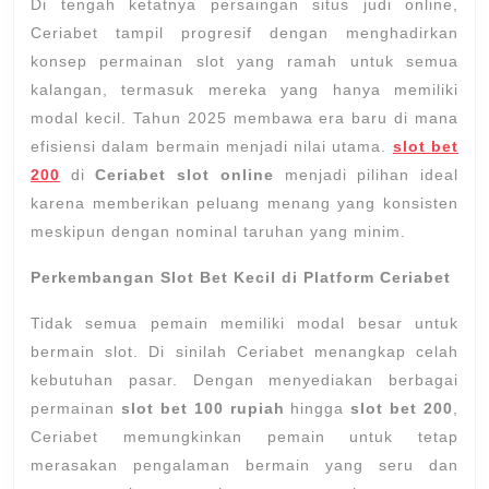
Di tengah ketatnya persaingan situs judi online,
Unt
Ceriabet tampil progresif dengan menghadirkan
Seri
konsep permainan slot yang ramah untuk semua
Mes
kalangan, termasuk mereka yang hanya memiliki
Sedi
modal kecil. Tahun 2025 membawa era baru di mana
efisiensi dalam bermain menjadi nilai utama.
slot bet
200
di
Ceriabet slot online
menjadi pilihan ideal
karena memberikan peluang menang yang konsisten
meskipun dengan nominal taruhan yang minim.
Perkembangan Slot Bet Kecil di Platform Ceriabet
Tidak semua pemain memiliki modal besar untuk
bermain slot. Di sinilah Ceriabet menangkap celah
kebutuhan pasar. Dengan menyediakan berbagai
permainan
slot bet 100 rupiah
hingga
slot bet 200
,
Ceriabet memungkinkan pemain untuk tetap
merasakan pengalaman bermain yang seru dan