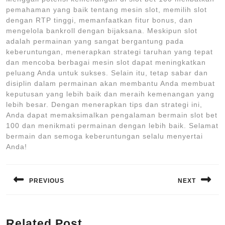
pemahaman yang baik tentang mesin slot, memilih slot
dengan RTP tinggi, memanfaatkan fitur bonus, dan
mengelola bankroll dengan bijaksana. Meskipun slot
adalah permainan yang sangat bergantung pada
keberuntungan, menerapkan strategi taruhan yang tepat
dan mencoba berbagai mesin slot dapat meningkatkan
peluang Anda untuk sukses. Selain itu, tetap sabar dan
disiplin dalam permainan akan membantu Anda membuat
keputusan yang lebih baik dan meraih kemenangan yang
lebih besar. Dengan menerapkan tips dan strategi ini,
Anda dapat memaksimalkan pengalaman bermain slot bet
100 dan menikmati permainan dengan lebih baik. Selamat
bermain dan semoga keberuntungan selalu menyertai
Anda!
Navigasi
pos
PREVIOUS
NEXT
Previous
Next
post:
post:
Related Post