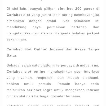
Di sisi lain, banyak pilihan
slot bet 200 gacor
di
Ceriabet slot
yang justru lebih sering membayar jika
dimainkan dengan stabil. Slot semacam ini
mendukung gaya permainan bertahap dan
mengutamakan konsistensi daripada ledakan jackpot
sekali main.
Ceriabet Slot Online: Inovasi dan Akses Tanpa
Batas
Sebagai salah satu platform terpercaya di industri ini,
Ceriabet slot online
menghadirkan user interface
yang nyaman, responsif, dan mudah dipahami,
bahkan untuk pemula. Pemain hanya perlu
melakukan
ceriabet login
untuk mengakses ratusan
pilihan slot dari berbagai provider ternama.
Kelebihan lainnya adalah hadirnya
ceriabet link