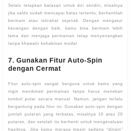
Selalu tetapkan batasan untuk diri sendiri, misalnya
jika saldo sudah mencapai batas tertentu, berhentilah
bermain atau istirahat sejenak. Dengan mengatur
keuangan dengan baik, kamu bisa bermain lebih
lama dan menjaga permainan tetap menyenangkan
tanpa khawatir kehabisan modal.
7.
Gunakan Fitur Auto-Spin
dengan Cermat
Fitur auto-spin sangat berguna untuk kamu yang
ingin menikmati permainan tanpa harus menekan
tombol putar secara manual. Namun, jangan terlalu
bergantung pada fitur ini. Gunakan auto-spin dengan
jumlah putaran yang terbatas, misalnya 10 atau 20
putaran, dan setelah itu berhenti untuk mengevaluasi
hasilnya. Jika kamu merasa mesin sedang “dingin”