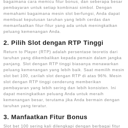
bagaimana cara memicu fitur bonus, dan seberapa besar
pembayaran untuk setiap kombinasi simbol. Dengan
memahami bagaimana mesin slot berfungsi, Anda dapat
membuat keputusan taruhan yang lebih cerdas dan
memanfaatkan fitur-fitur yang ada untuk meningkatkan
peluang kemenangan Anda.
2.
Pilih Slot dengan RTP Tinggi
Return to Player (RTP) adalah persentase teoretis dari
taruhan yang dikembalikan kepada pemain dalam jangka
panjang. Slot dengan RTP tinggi biasanya menawarkan
peluang kemenangan yang lebih baik. Saat memilih mesin
slot bet 100, carilah slot dengan RTP di atas 96%. Mesin
slot dengan RTP tinggi cenderung memberikan
pembayaran yang lebih sering dan lebih konsisten. Ini
dapat meningkatkan peluang Anda untuk meraih
kemenangan besar, terutama jika Anda bermain dengan
taruhan yang teratur.
3.
Manfaatkan Fitur Bonus
Slot bet 100 sering kali dilengkapi dengan berbagai fitur