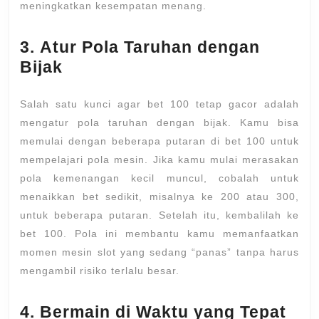
meningkatkan kesempatan menang.
3.
Atur Pola Taruhan dengan
Bijak
Salah satu kunci agar bet 100 tetap gacor adalah
mengatur pola taruhan dengan bijak. Kamu bisa
memulai dengan beberapa putaran di bet 100 untuk
mempelajari pola mesin. Jika kamu mulai merasakan
pola kemenangan kecil muncul, cobalah untuk
menaikkan bet sedikit, misalnya ke 200 atau 300,
untuk beberapa putaran. Setelah itu, kembalilah ke
bet 100. Pola ini membantu kamu memanfaatkan
momen mesin slot yang sedang “panas” tanpa harus
mengambil risiko terlalu besar.
4.
Bermain di Waktu yang Tepat