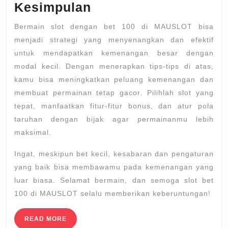
Kesimpulan
Bermain slot dengan bet 100 di MAUSLOT bisa
menjadi strategi yang menyenangkan dan efektif
untuk mendapatkan kemenangan besar dengan
modal kecil. Dengan menerapkan tips-tips di atas,
kamu bisa meningkatkan peluang kemenangan dan
membuat permainan tetap gacor. Pilihlah slot yang
tepat, manfaatkan fitur-fitur bonus, dan atur pola
taruhan dengan bijak agar permainanmu lebih
maksimal.
Ingat, meskipun bet kecil, kesabaran dan pengaturan
yang baik bisa membawamu pada kemenangan yang
luar biasa. Selamat bermain, dan semoga slot bet
100 di MAUSLOT selalu memberikan keberuntungan!
READ
READ MORE
MORE