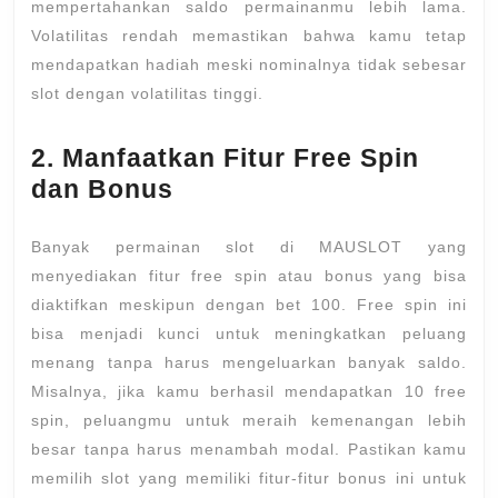
mempertahankan saldo permainanmu lebih lama.
Volatilitas rendah memastikan bahwa kamu tetap
mendapatkan hadiah meski nominalnya tidak sebesar
slot dengan volatilitas tinggi.
2.
Manfaatkan Fitur Free Spin
dan Bonus
Banyak permainan slot di MAUSLOT yang
menyediakan fitur free spin atau bonus yang bisa
diaktifkan meskipun dengan bet 100. Free spin ini
bisa menjadi kunci untuk meningkatkan peluang
menang tanpa harus mengeluarkan banyak saldo.
Misalnya, jika kamu berhasil mendapatkan 10 free
spin, peluangmu untuk meraih kemenangan lebih
besar tanpa harus menambah modal. Pastikan kamu
memilih slot yang memiliki fitur-fitur bonus ini untuk