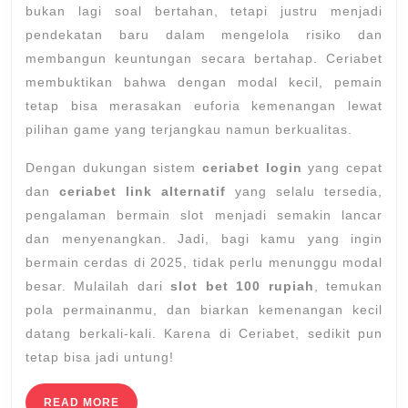
bukan lagi soal bertahan, tetapi justru menjadi
pendekatan baru dalam mengelola risiko dan
membangun keuntungan secara bertahap. Ceriabet
membuktikan bahwa dengan modal kecil, pemain
tetap bisa merasakan euforia kemenangan lewat
pilihan game yang terjangkau namun berkualitas.
Dengan dukungan sistem
ceriabet login
yang cepat
dan
ceriabet link alternatif
yang selalu tersedia,
pengalaman bermain slot menjadi semakin lancar
dan menyenangkan. Jadi, bagi kamu yang ingin
bermain cerdas di 2025, tidak perlu menunggu modal
besar. Mulailah dari
slot bet 100 rupiah
, temukan
pola permainanmu, dan biarkan kemenangan kecil
datang berkali-kali. Karena di Ceriabet, sedikit pun
tetap bisa jadi untung!
READ
READ MORE