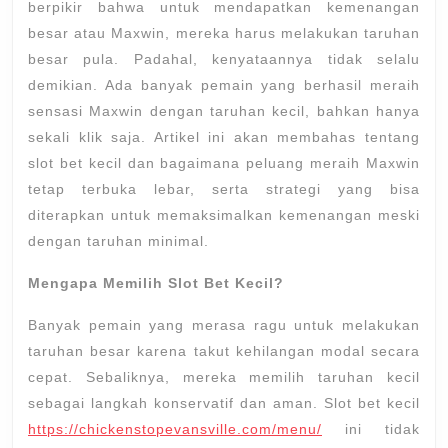
berpikir bahwa untuk mendapatkan kemenangan
besar atau Maxwin, mereka harus melakukan taruhan
besar pula. Padahal, kenyataannya tidak selalu
demikian. Ada banyak pemain yang berhasil meraih
sensasi Maxwin dengan taruhan kecil, bahkan hanya
sekali klik saja. Artikel ini akan membahas tentang
slot bet kecil dan bagaimana peluang meraih Maxwin
tetap terbuka lebar, serta strategi yang bisa
diterapkan untuk memaksimalkan kemenangan meski
dengan taruhan minimal.
Mengapa Memilih Slot Bet Kecil?
Banyak pemain yang merasa ragu untuk melakukan
taruhan besar karena takut kehilangan modal secara
cepat. Sebaliknya, mereka memilih taruhan kecil
sebagai langkah konservatif dan aman. Slot bet kecil
https://chickenstopevansville.com/menu/
ini tidak