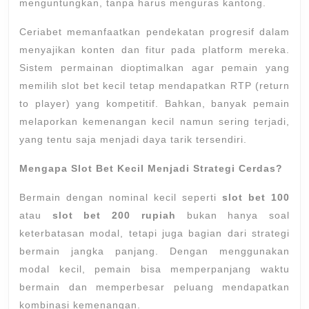
menguntungkan, tanpa harus menguras kantong.
Ceriabet memanfaatkan pendekatan progresif dalam
menyajikan konten dan fitur pada platform mereka.
Sistem permainan dioptimalkan agar pemain yang
memilih slot bet kecil tetap mendapatkan RTP (return
to player) yang kompetitif. Bahkan, banyak pemain
melaporkan kemenangan kecil namun sering terjadi,
yang tentu saja menjadi daya tarik tersendiri.
Mengapa Slot Bet Kecil Menjadi Strategi Cerdas?
Bermain dengan nominal kecil seperti
slot bet 100
atau
slot bet 200 rupiah
bukan hanya soal
keterbatasan modal, tetapi juga bagian dari strategi
bermain jangka panjang. Dengan menggunakan
modal kecil, pemain bisa memperpanjang waktu
bermain dan memperbesar peluang mendapatkan
kombinasi kemenangan.