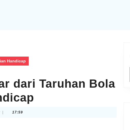
sian Handicap
r dari Taruhan Bola
ndicap
t
|
17:59