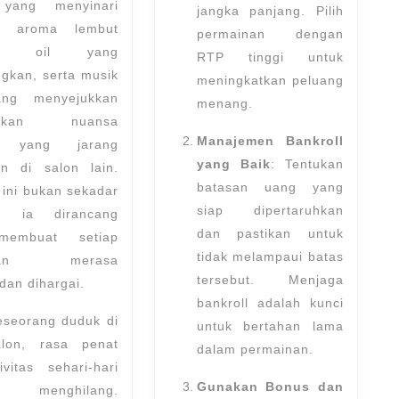
 yang menyinari
jangka panjang. Pilih
n, aroma lembut
permainan dengan
tial oil yang
RTP tinggi untuk
gkan, serta musik
meningkatkan peluang
ang menyejukkan
menang.
ptakan nuansa
Manajemen Bankroll
n yang jarang
yang Baik
: Tentukan
an di salon lain.
batasan uang yang
ini bukan sekadar
siap dipertaruhkan
i; ia dirancang
dan pastikan untuk
membuat setiap
tidak melampaui batas
ggan merasa
tersebut. Menjaga
 dan dihargai.
bankroll adalah kunci
eseorang duduk di
untuk bertahan lama
alon, rasa penat
dalam permainan.
ivitas sehari-hari
Gunakan Bonus dan
an menghilang.