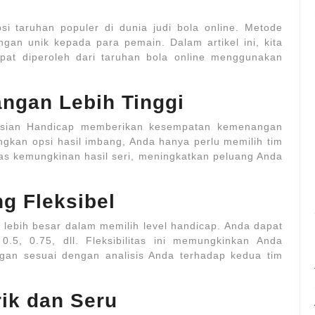
si taruhan populer di dunia judi bola online. Metode
gan unik kepada para pemain. Dalam artikel ini, kita
at diperoleh dari taruhan bola online menggunakan
ngan Lebih Tinggi
, Asian Handicap memberikan kesempatan kemenangan
angkan opsi hasil imbang, Anda hanya perlu memilih tim
s kemungkinan hasil seri, meningkatkan peluang Anda
ng Fleksibel
 lebih besar dalam memilih level handicap. Anda dapat
 0.5, 0.75, dll. Fleksibilitas ini memungkinkan Anda
ngan sesuai dengan analisis Anda terhadap kedua tim
ik dan Seru