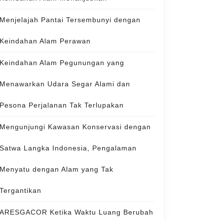
Menjelajah Pantai Tersembunyi dengan
Keindahan Alam Perawan
Keindahan Alam Pegunungan yang
Menawarkan Udara Segar Alami dan
Pesona Perjalanan Tak Terlupakan
Mengunjungi Kawasan Konservasi dengan
Satwa Langka Indonesia, Pengalaman
Menyatu dengan Alam yang Tak
Tergantikan
ARESGACOR Ketika Waktu Luang Berubah