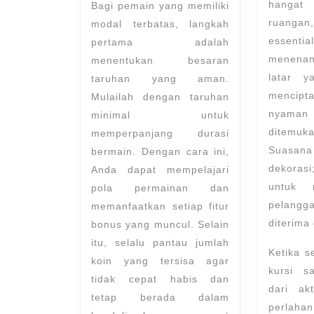
hangat
Bagi pemain yang memiliki
ruanga
modal terbatas, langkah
essen
pertama adalah
menenan
menentukan besaran
latar y
taruhan yang aman.
menci
Mulailah dengan taruhan
nyama
minimal untuk
ditemuk
memperpanjang durasi
Suasana 
bermain. Dengan cara ini,
dekoras
Anda dapat mempelajari
untuk 
pola permainan dan
pelan
memanfaatkan setiap fitur
diterima
bonus yang muncul. Selain
itu, selalu pantau jumlah
Ketika s
koin yang tersisa agar
kursi s
tidak cepat habis dan
dari akt
tetap berada dalam
perlah