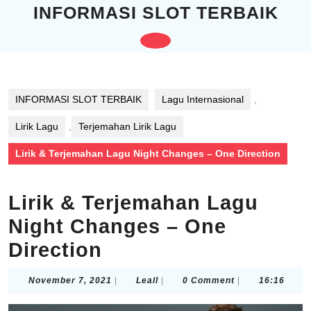
Skip
INFORMASI SLOT TERBAIK
to
content
Open
Skip
to
Button
content
INFORMASI SLOT TERBAIK
Lagu Internasional
,
Lirik Lagu
,
Terjemahan Lirik Lagu
Lirik & Terjemahan Lagu Night Changes – One Direction
Lirik & Terjemahan Lagu
Night Changes – One
Direction
November
Leall
November 7, 2021
|
Leall
|
0 Comment
|
16:16
7,
2021