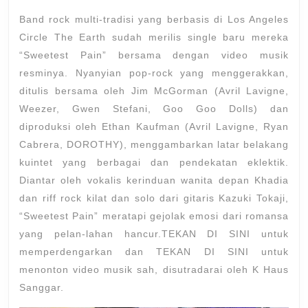
Pain”
2022
Band rock multi-tradisi yang berbasis di Los Angeles
–
Circle The Earth sudah merilis single baru mereka
Cricle
“Sweetest Pain” bersama dengan video musik
resminya. Nyanyian pop-rock yang menggerakkan,
The
ditulis bersama oleh Jim McGorman (Avril Lavigne,
Earth
Weezer, Gwen Stefani, Goo Goo Dolls) dan
diproduksi oleh Ethan Kaufman (Avril Lavigne, Ryan
Cabrera, DOROTHY), menggambarkan latar belakang
kuintet yang berbagai dan pendekatan eklektik.
Diantar oleh vokalis kerinduan wanita depan Khadia
dan riff rock kilat dan solo dari gitaris Kazuki Tokaji,
“Sweetest Pain” meratapi gejolak emosi dari romansa
yang pelan-lahan hancur.TEKAN DI SINI untuk
memperdengarkan dan TEKAN DI SINI untuk
menonton video musik sah, disutradarai oleh K Haus
Sanggar.