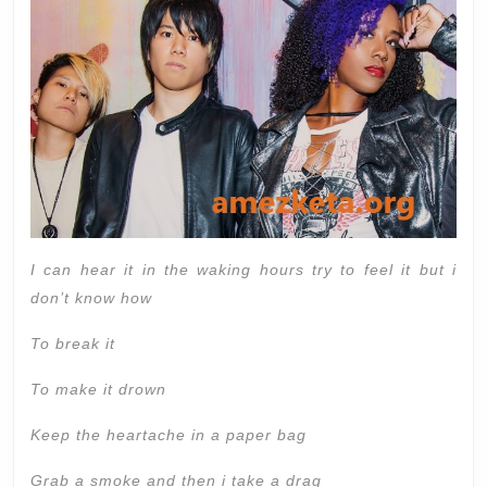
I can hear it in the waking hours try to feel it but i
don’t know how
To break it
To make it drown
Keep the heartache in a paper bag
Grab a smoke and then i take a drag