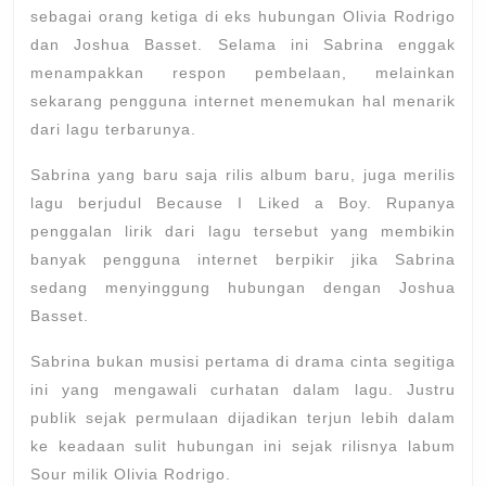
Ini
sebagai orang ketiga di eks hubungan Olivia Rodrigo
Lirik
dan Joshua Basset. Selama ini Sabrina enggak
menampakkan respon pembelaan, melainkan
Lagu
sekarang pengguna internet menemukan hal menarik
Becau
dari lagu terbarunya.
I
Liked
Sabrina yang baru saja rilis album baru, juga merilis
lagu berjudul Because I Liked a Boy. Rupanya
a
penggalan lirik dari lagu tersebut yang membikin
Boy
banyak pengguna internet berpikir jika Sabrina
–
sedang menyinggung hubungan dengan Joshua
Sabri
Basset.
Carpe
Sabrina bukan musisi pertama di drama cinta segitiga
ini yang mengawali curhatan dalam lagu. Justru
publik sejak permulaan dijadikan terjun lebih dalam
ke keadaan sulit hubungan ini sejak rilisnya labum
Sour milik Olivia Rodrigo.