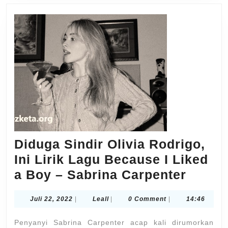
Diduga Sindir Olivia Rodrigo,
Ini Lirik Lagu Because I Liked
Didug
a Boy – Sabrina Carpenter
Sindir
Juli
Leall
Juli 22, 2022
|
Leall
|
0 Comment
|
14:46
Olivia
22,
Rodrig
2022
Penyanyi Sabrina Carpenter acap kali dirumorkan