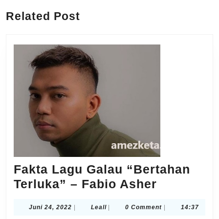
post:
post:
Related Post
Fakta Lagu Galau “Bertahan
Fakta
Terluka” – Fabio Asher
Lagu
Juni
Leall
Juni 24, 2022
|
Leall
|
0 Comment
|
14:37
Galau
24,