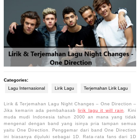
Categories:
Lagu Internasional
Lirik Lagu
Terjemahan Lirik Lagu
Lirik & Terjemahan Lagu Night Changes – One Direction –
Jika kemarin ada pembahasab
lirik lagu it will rain
. Kini
muda mudi Indonesia tahun 2000 an mana yang tidak
mengenal dengan band yang isinya pria tampan semua
yaitu One Direction. Penggemar dari band One Direction
ini biasanya dijuluki sebagai 1D. Rata-rata fans dari 1D