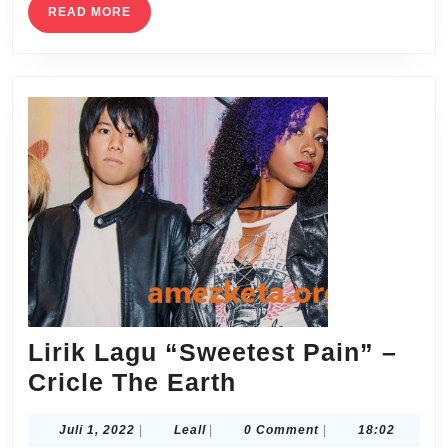
READ
READ MORE
MORE
Lirik Lagu “Sweetest Pain” –
Lirik
Cricle The Earth
Lagu
Juli
Leall
Juli 1, 2022
|
Leall
|
0 Comment
|
18:02
“Sweetest
1,