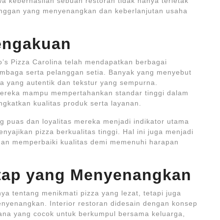
a keberhasilan sebuah restoran tidak hanya terletak
langgan yang menyenangkan dan keberlanjutan usaha
engakuan
co’s Pizza Carolina telah mendapatkan berbagai
embaga serta pelanggan setia. Banyak yang menyebut
asa yang autentik dan tekstur yang sempurna.
mereka mampu mempertahankan standar tinggi dalam
ngkatkan kualitas produk serta layanan.
g puas dan loyalitas mereka menjadi indikator utama
yajikan pizza berkualitas tinggi. Hal ini juga menjadi
 dan memperbaiki kualitas demi memenuhi harapan
tap yang Menyenangkan
ya tentang menikmati pizza yang lezat, tetapi juga
yenangkan. Interior restoran didesain dengan konsep
na yang cocok untuk berkumpul bersama keluarga,