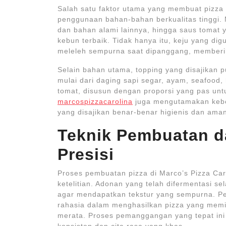
Salah satu faktor utama yang membuat pizza 
penggunaan bahan-bahan berkualitas tinggi. M
dan bahan alami lainnya, hingga saus tomat y
kebun terbaik. Tidak hanya itu, keju yang d
meleleh sempurna saat dipanggang, memberik
Selain bahan utama, topping yang disajikan pun
mulai dari daging sapi segar, ayam, seafood,
tomat, disusun dengan proporsi yang pas un
marcospizzacarolina
juga mengutamakan kebe
yang disajikan benar-benar higienis dan ama
Teknik Pembuatan d
Presisi
Proses pembuatan pizza di Marco’s Pizza Ca
ketelitian. Adonan yang telah difermentasi 
agar mendapatkan tekstur yang sempurna. P
rahasia dalam menghasilkan pizza yang memi
merata. Proses pemanggangan yang tepat ini 