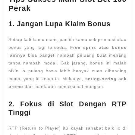
Perak
1.
Jangan Lupa Klaim Bonus
Setiap kali kamu main, pastiin kamu cek promosi atau
bonus yang lagi tersedia.
Free spins atau bonus
lainnya
bisa banget nambah peluang buat menang
tanpa nambah modal. Gak jarang, bonus ini malah
bikin lo pulang bawa lebih banyak cuan dibanding
modal yang lo keluarin. Makanya,
sering-sering cek
promo
dan manfaatin semaksimal mungkin.
2.
Fokus di Slot Dengan RTP
Tinggi
RTP (Return to Player) itu kayak sahabat baik lo di