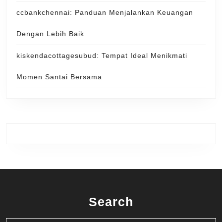
ccbankchennai: Panduan Menjalankan Keuangan
Dengan Lebih Baik
kiskendacottagesubud: Tempat Ideal Menikmati
Momen Santai Bersama
Search