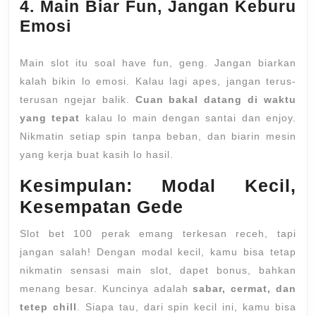
4.
Main Biar Fun, Jangan Keburu
Emosi
Main slot itu soal have fun, geng. Jangan biarkan
kalah bikin lo emosi. Kalau lagi apes, jangan terus-
terusan ngejar balik.
Cuan bakal datang di waktu
yang tepat
kalau lo main dengan santai dan enjoy.
Nikmatin setiap spin tanpa beban, dan biarin mesin
yang kerja buat kasih lo hasil.
Kesimpulan: Modal Kecil,
Kesempatan Gede
Slot bet 100 perak emang terkesan receh, tapi
jangan salah! Dengan modal kecil, kamu bisa tetap
nikmatin sensasi main slot, dapet bonus, bahkan
menang besar. Kuncinya adalah
sabar, cermat, dan
tetep chill
. Siapa tau, dari spin kecil ini, kamu bisa