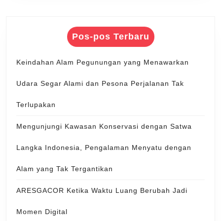
Pos-pos Terbaru
Keindahan Alam Pegunungan yang Menawarkan
Udara Segar Alami dan Pesona Perjalanan Tak
Terlupakan
Mengunjungi Kawasan Konservasi dengan Satwa
Langka Indonesia, Pengalaman Menyatu dengan
Alam yang Tak Tergantikan
ARESGACOR Ketika Waktu Luang Berubah Jadi
Momen Digital