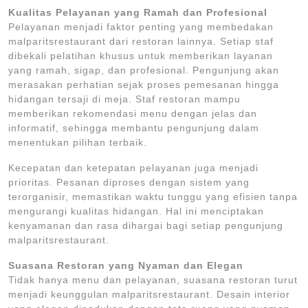
Kualitas Pelayanan yang Ramah dan Profesional
Pelayanan menjadi faktor penting yang membedakan
malparitsrestaurant dari restoran lainnya. Setiap staf
dibekali pelatihan khusus untuk memberikan layanan
yang ramah, sigap, dan profesional. Pengunjung akan
merasakan perhatian sejak proses pemesanan hingga
hidangan tersaji di meja. Staf restoran mampu
memberikan rekomendasi menu dengan jelas dan
informatif, sehingga membantu pengunjung dalam
menentukan pilihan terbaik.
Kecepatan dan ketepatan pelayanan juga menjadi
prioritas. Pesanan diproses dengan sistem yang
terorganisir, memastikan waktu tunggu yang efisien tanpa
mengurangi kualitas hidangan. Hal ini menciptakan
kenyamanan dan rasa dihargai bagi setiap pengunjung
malparitsrestaurant.
Suasana Restoran yang Nyaman dan Elegan
Tidak hanya menu dan pelayanan, suasana restoran turut
menjadi keunggulan malparitsrestaurant. Desain interior