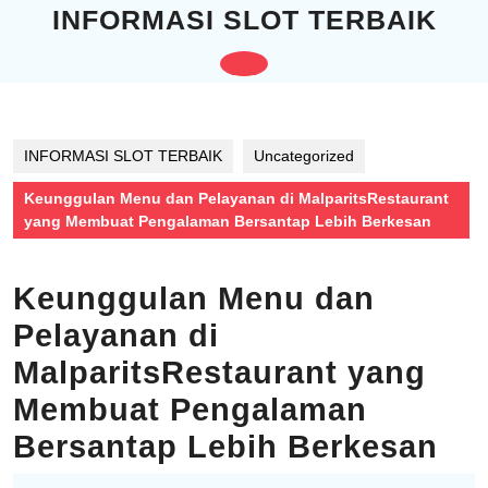
Skip
INFORMASI SLOT TERBAIK
to
content
Open
Skip
to
Button
content
INFORMASI SLOT TERBAIK
Uncategorized
Keunggulan Menu dan Pelayanan di MalparitsRestaurant
yang Membuat Pengalaman Bersantap Lebih Berkesan
Keunggulan Menu dan
Pelayanan di
MalparitsRestaurant yang
Membuat Pengalaman
Bersantap Lebih Berkesan