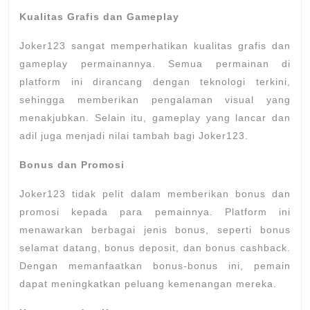
Kualitas Grafis dan Gameplay
Joker123 sangat memperhatikan kualitas grafis dan
gameplay permainannya. Semua permainan di
platform ini dirancang dengan teknologi terkini,
sehingga memberikan pengalaman visual yang
menakjubkan. Selain itu, gameplay yang lancar dan
adil juga menjadi nilai tambah bagi Joker123.
Bonus dan Promosi
Joker123 tidak pelit dalam memberikan bonus dan
promosi kepada para pemainnya. Platform ini
menawarkan berbagai jenis bonus, seperti bonus
selamat datang, bonus deposit, dan bonus cashback.
Dengan memanfaatkan bonus-bonus ini, pemain
dapat meningkatkan peluang kemenangan mereka.