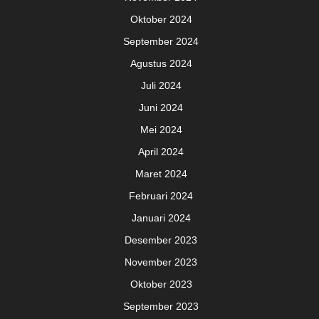
Oktober 2024
September 2024
Agustus 2024
Juli 2024
Juni 2024
Mei 2024
April 2024
Maret 2024
Februari 2024
Januari 2024
Desember 2023
November 2023
Oktober 2023
September 2023