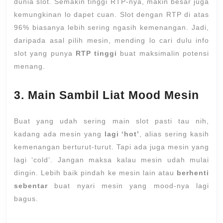
dunia slot. Semakin tinggi RTP-nya, makin besar juga
kemungkinan lo dapet cuan. Slot dengan RTP di atas
96% biasanya lebih sering ngasih kemenangan. Jadi,
daripada asal pilih mesin, mending lo cari dulu info
slot yang punya
RTP tinggi
buat maksimalin potensi
menang.
3.
Main Sambil Liat Mood Mesin
Buat yang udah sering main slot pasti tau nih,
kadang ada mesin yang
lagi ‘hot’
, alias sering kasih
kemenangan berturut-turut. Tapi ada juga mesin yang
lagi ‘cold’. Jangan maksa kalau mesin udah mulai
dingin. Lebih baik pindah ke mesin lain atau
berhenti
sebentar
buat nyari mesin yang mood-nya lagi
bagus.