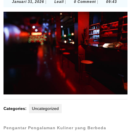
Januari
Leall
Januari 31, 2026
|
Leall
|
0 Comment
|
09:43
31,
2026
Categories:
Uncategorized
Pengantar Pengalaman Kuliner yang Berbeda