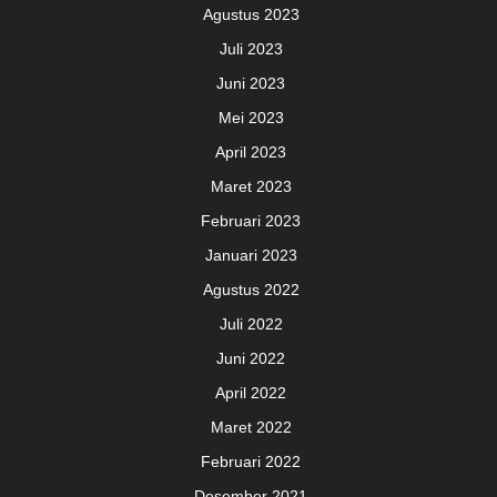
Agustus 2023
Juli 2023
Juni 2023
Mei 2023
April 2023
Maret 2023
Februari 2023
Januari 2023
Agustus 2022
Juli 2022
Juni 2022
April 2022
Maret 2022
Februari 2022
Desember 2021