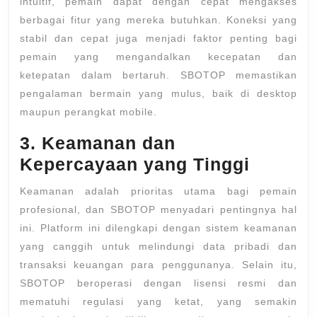
intuitif, pemain dapat dengan cepat mengakses
berbagai fitur yang mereka butuhkan. Koneksi yang
stabil dan cepat juga menjadi faktor penting bagi
pemain yang mengandalkan kecepatan dan
ketepatan dalam bertaruh. SBOTOP memastikan
pengalaman bermain yang mulus, baik di desktop
maupun perangkat mobile.
3. Keamanan dan
Kepercayaan yang Tinggi
Keamanan adalah prioritas utama bagi pemain
profesional, dan SBOTOP menyadari pentingnya hal
ini. Platform ini dilengkapi dengan sistem keamanan
yang canggih untuk melindungi data pribadi dan
transaksi keuangan para penggunanya. Selain itu,
SBOTOP beroperasi dengan lisensi resmi dan
mematuhi regulasi yang ketat, yang semakin