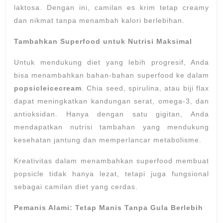
laktosa. Dengan ini, camilan es krim tetap creamy
dan nikmat tanpa menambah kalori berlebihan.
Tambahkan Superfood untuk Nutrisi Maksimal
Untuk mendukung diet yang lebih progresif, Anda
bisa menambahkan bahan-bahan superfood ke dalam
popsicleicecream
. Chia seed, spirulina, atau biji flax
dapat meningkatkan kandungan serat, omega-3, dan
antioksidan. Hanya dengan satu gigitan, Anda
mendapatkan nutrisi tambahan yang mendukung
kesehatan jantung dan memperlancar metabolisme.
Kreativitas dalam menambahkan superfood membuat
popsicle tidak hanya lezat, tetapi juga fungsional
sebagai camilan diet yang cerdas.
Pemanis Alami: Tetap Manis Tanpa Gula Berlebih