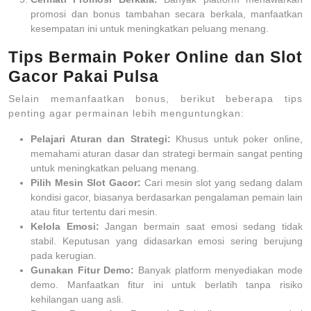
promosi dan bonus tambahan secara berkala, manfaatkan
kesempatan ini untuk meningkatkan peluang menang.
Tips Bermain Poker Online dan Slot
Gacor Pakai Pulsa
Selain memanfaatkan bonus, berikut beberapa tips
penting agar permainan lebih menguntungkan:
Pelajari Aturan dan Strategi:
Khusus untuk poker online,
memahami aturan dasar dan strategi bermain sangat penting
untuk meningkatkan peluang menang.
Pilih Mesin Slot Gacor:
Cari mesin slot yang sedang dalam
kondisi gacor, biasanya berdasarkan pengalaman pemain lain
atau fitur tertentu dari mesin.
Kelola Emosi:
Jangan bermain saat emosi sedang tidak
stabil. Keputusan yang didasarkan emosi sering berujung
pada kerugian.
Gunakan Fitur Demo:
Banyak platform menyediakan mode
demo. Manfaatkan fitur ini untuk berlatih tanpa risiko
kehilangan uang asli.