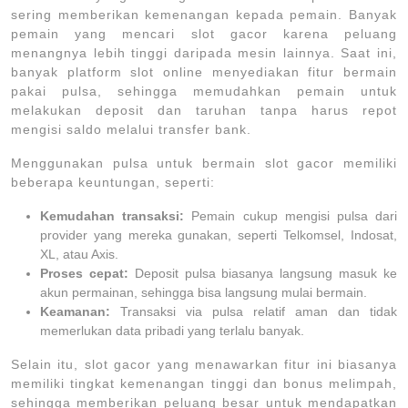
sering memberikan kemenangan kepada pemain. Banyak
pemain yang mencari slot gacor karena peluang
menangnya lebih tinggi daripada mesin lainnya. Saat ini,
banyak platform slot online menyediakan fitur bermain
pakai pulsa, sehingga memudahkan pemain untuk
melakukan deposit dan taruhan tanpa harus repot
mengisi saldo melalui transfer bank.
Menggunakan pulsa untuk bermain slot gacor memiliki
beberapa keuntungan, seperti:
Kemudahan transaksi:
Pemain cukup mengisi pulsa dari
provider yang mereka gunakan, seperti Telkomsel, Indosat,
XL, atau Axis.
Proses cepat:
Deposit pulsa biasanya langsung masuk ke
akun permainan, sehingga bisa langsung mulai bermain.
Keamanan:
Transaksi via pulsa relatif aman dan tidak
memerlukan data pribadi yang terlalu banyak.
Selain itu, slot gacor yang menawarkan fitur ini biasanya
memiliki tingkat kemenangan tinggi dan bonus melimpah,
sehingga memberikan peluang besar untuk mendapatkan