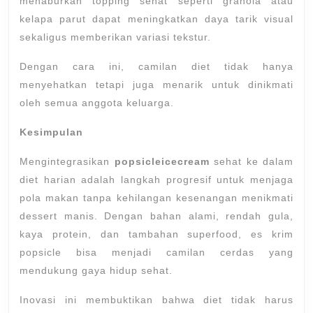
menaburkan topping sehat seperti granola atau
kelapa parut dapat meningkatkan daya tarik visual
sekaligus memberikan variasi tekstur.
Dengan cara ini, camilan diet tidak hanya
menyehatkan tetapi juga menarik untuk dinikmati
oleh semua anggota keluarga.
Kesimpulan
Mengintegrasikan
popsicleicecream
sehat ke dalam
diet harian adalah langkah progresif untuk menjaga
pola makan tanpa kehilangan kesenangan menikmati
dessert manis. Dengan bahan alami, rendah gula,
kaya protein, dan tambahan superfood, es krim
popsicle bisa menjadi camilan cerdas yang
mendukung gaya hidup sehat.
Inovasi ini membuktikan bahwa diet tidak harus