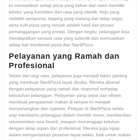
ini memastikan setiap pizza yang keluar dari oven memiliki
tekstur yang konsisten dan rasa yang otentik. Keju yang
meleleh sempurna, topping yang matang dan tetap segar,
serta kulit pizza yang renyah adalah hasil dari proses
pemanggangan yang presisi. Dengan begitu, pelanggan bisa
mendapatkan sensasi rasa yang autentik dan memuaskan
setiap kali menikmati pizza dari Star6Pizza.
Pelayanan yang Ramah dan
Profesional
Selain dari segi rasa, pelayanan juga menjadi faktor penting
yang membuat Star6Pizza layak dicoba. Mereka dikenal
dengan pelayanan yang ramah dan responsif terhadap
kebutuhan pelanggan. Pelayanan yang cepat dan efisien
membuat pengalaman makan di tempat ini menjadi
menyenangkan dan nyaman. Pelayan di Star6Pizza selalu
siap membantu pelanggan dalam memilih menu, memberikan
rekomendasi rasa favorit, maupun menanggapi keluhan
dengan sikap sopan dan profesional. Mereka juga sigap
dalam mengantarkan pesanan tepat waktu, baik untuk makan