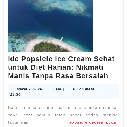
Ide Popsicle Ice Cream Sehat
untuk Diet Harian: Nikmati
Ide
Manis Tanpa Rasa Bersalah
Pops
Maret
Leall
Maret 7, 2026
|
Leall
|
0 Comment
|
Ice
7,
13:34
Crea
2026
Dalam menjalani diet harian, menemukan camilan
Seha
yang lezat namun tetap sehat sering menjadi
untu
tantangan
popsicleicecream.com
.
Diet