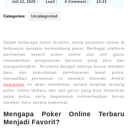
Juli
Leall
Juli 12, 2025
|
Leall
|
0 Comment
|
14:21
12,
2025
Categories:
Uncategorized
Dalam beberapa tahun terakhir, dunia perjudian online di
Indonesia semakin berkembang pesat. Berbagai platform
permainan seperti poker online dan slot gacor
menawarkan pengalaman bermain yang seru dan
menguntungkan. Terutama dengan adanya bonus member
baru dan kemudahan pembayaran lewat pulsa,
menjadikan permainan ini semakin diminati. Artikel
spaceman
ini akan membahas secara lengkap tentang
poker online terbaru dan slot gacor yang bisa dimainkan
pakai pulsa, serta bagaimana memanfaatkan bonus
member baru secara maksimal.
Mengapa Poker Online Terbaru
Menjadi Favorit?