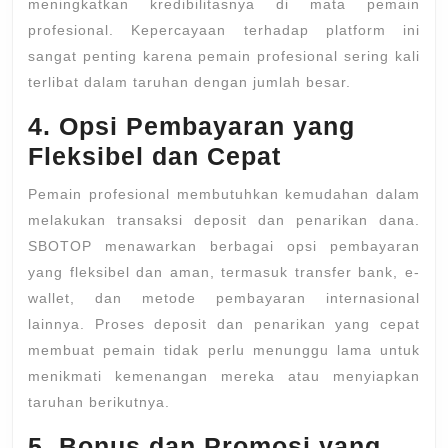
meningkatkan kredibilitasnya di mata pemain
profesional. Kepercayaan terhadap platform ini
sangat penting karena pemain profesional sering kali
terlibat dalam taruhan dengan jumlah besar.
4. Opsi Pembayaran yang
Fleksibel dan Cepat
Pemain profesional membutuhkan kemudahan dalam
melakukan transaksi deposit dan penarikan dana.
SBOTOP menawarkan berbagai opsi pembayaran
yang fleksibel dan aman, termasuk transfer bank, e-
wallet, dan metode pembayaran internasional
lainnya. Proses deposit dan penarikan yang cepat
membuat pemain tidak perlu menunggu lama untuk
menikmati kemenangan mereka atau menyiapkan
taruhan berikutnya.
5. Bonus dan Promosi yang