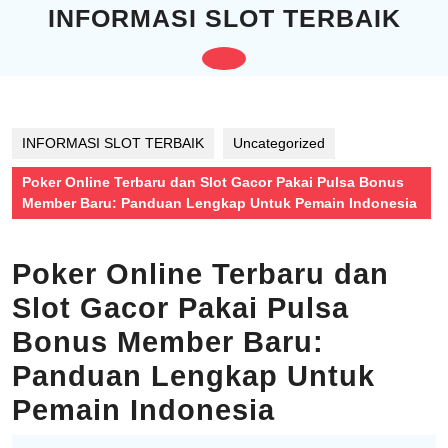
Skip
INFORMASI SLOT TERBAIK
to
content
Open
Skip
to
Button
content
INFORMASI SLOT TERBAIK
Uncategorized
Poker Online Terbaru dan Slot Gacor Pakai Pulsa Bonus
Member Baru: Panduan Lengkap Untuk Pemain Indonesia
Poker Online Terbaru dan
Slot Gacor Pakai Pulsa
Bonus Member Baru:
Panduan Lengkap Untuk
Pemain Indonesia