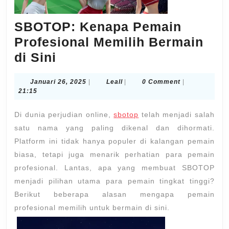
SBOTOP: Kenapa Pemain
Profesional Memilih Bermain
SBOTOP:
di Sini
Kenapa
Januari
Leall
Januari 26, 2025
|
Leall
|
0 Comment
|
Pemain
26,
21:15
Profesional
2025
Di dunia perjudian online,
sbotop
telah menjadi salah
Memilih
satu nama yang paling dikenal dan dihormati.
Bermain
Platform ini tidak hanya populer di kalangan pemain
di
biasa, tetapi juga menarik perhatian para pemain
Sini
profesional. Lantas, apa yang membuat SBOTOP
menjadi pilihan utama para pemain tingkat tinggi?
Berikut beberapa alasan mengapa pemain
profesional memilih untuk bermain di sini.