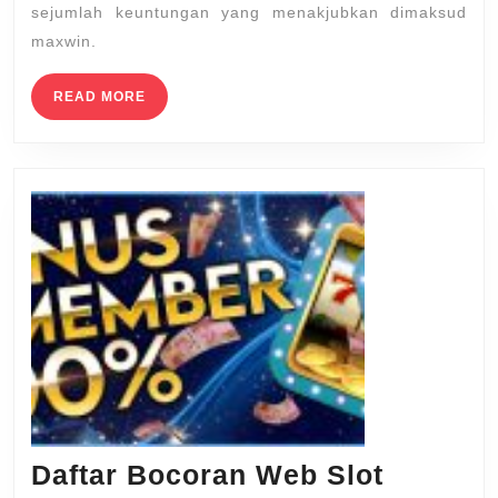
sejumlah keuntungan yang menakjubkan dimaksud
maxwin.
READ
READ MORE
MORE
Daftar Bocoran Web Slot