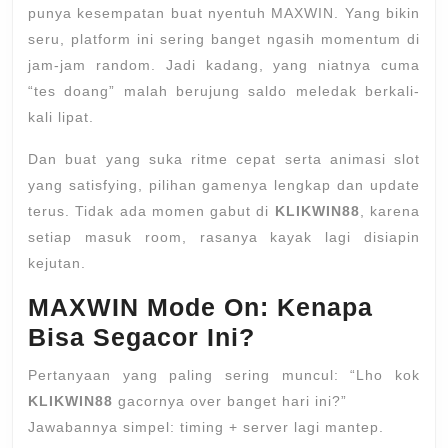
punya kesempatan buat nyentuh MAXWIN. Yang bikin
seru, platform ini sering banget ngasih momentum di
jam-jam random. Jadi kadang, yang niatnya cuma
“tes doang” malah berujung saldo meledak berkali-
kali lipat.
Dan buat yang suka ritme cepat serta animasi slot
yang satisfying, pilihan gamenya lengkap dan update
terus. Tidak ada momen gabut di
KLIKWIN88
, karena
setiap masuk room, rasanya kayak lagi disiapin
kejutan.
MAXWIN Mode On: Kenapa
Bisa Segacor Ini?
Pertanyaan yang paling sering muncul: “Lho kok
KLIKWIN88
gacornya over banget hari ini?”
Jawabannya simpel: timing + server lagi mantep.