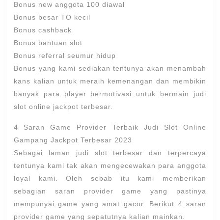
Bonus new anggota 100 diawal
Bonus besar TO kecil
Bonus cashback
Bonus bantuan slot
Bonus referral seumur hidup
Bonus yang kami sediakan tentunya akan menambah
kans kalian untuk meraih kemenangan dan membikin
banyak para player bermotivasi untuk bermain judi
slot online jackpot terbesar.
4 Saran Game Provider Terbaik Judi Slot Online
Gampang Jackpot Terbesar 2023
Sebagai laman judi slot terbesar dan terpercaya
tentunya kami tak akan mengecewakan para anggota
loyal kami. Oleh sebab itu kami memberikan
sebagian saran provider game yang pastinya
mempunyai game yang amat gacor. Berikut 4 saran
provider game yang sepatutnya kalian mainkan.