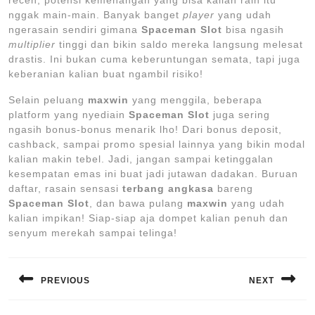
nggak main-main. Banyak banget
player
yang udah
ngerasain sendiri gimana
Spaceman Slot
bisa ngasih
multiplier
tinggi dan bikin saldo mereka langsung melesat
drastis. Ini bukan cuma keberuntungan semata, tapi juga
keberanian kalian buat ngambil risiko!
Selain peluang
maxwin
yang menggila, beberapa
platform yang nyediain
Spaceman Slot
juga sering
ngasih bonus-bonus menarik lho! Dari bonus deposit,
cashback, sampai promo spesial lainnya yang bikin modal
kalian makin tebel. Jadi, jangan sampai ketinggalan
kesempatan emas ini buat jadi jutawan dadakan. Buruan
daftar, rasain sensasi
terbang angkasa
bareng
Spaceman Slot
, dan bawa pulang
maxwin
yang udah
kalian impikan! Siap-siap aja dompet kalian penuh dan
senyum merekah sampai telinga!
Navigasi
pos
PREVIOUS
NEXT
Previous
Next