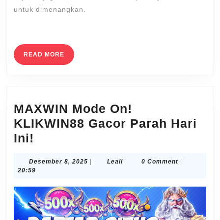
untuk dimenangkan.
READ
READ MORE
MORE
MAXWIN Mode On!
KLIKWIN88 Gacor Parah Hari
MAXWIN
Ini!
Mode
Desember
Leall
Desember 8, 2025
|
Leall
|
0 Comment
|
On!
8,
20:59
KLIKWIN88
2025
Gacor
Parah