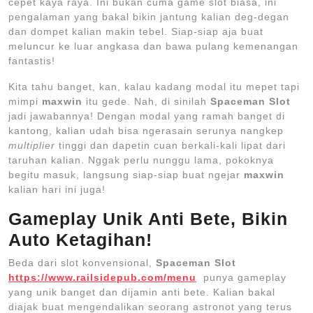
cepet kaya raya. Ini bukan cuma game slot biasa, ini
pengalaman yang bakal bikin jantung kalian deg-degan
dan dompet kalian makin tebel. Siap-siap aja buat
meluncur ke luar angkasa dan bawa pulang kemenangan
fantastis!
Kita tahu banget, kan, kalau kadang modal itu mepet tapi
mimpi
maxwin
itu gede. Nah, di sinilah
Spaceman Slot
jadi jawabannya! Dengan modal yang ramah banget di
kantong, kalian udah bisa ngerasain serunya nangkep
multiplier
tinggi dan dapetin cuan berkali-kali lipat dari
taruhan kalian. Nggak perlu nunggu lama, pokoknya
begitu masuk, langsung siap-siap buat ngejar
maxwin
kalian hari ini juga!
Gameplay Unik Anti Bete, Bikin
Auto Ketagihan!
Beda dari slot konvensional,
Spaceman Slot
https://www.railsidepub.com/menu
punya gameplay
yang unik banget dan dijamin anti bete. Kalian bakal
diajak buat mengendalikan seorang astronot yang terus