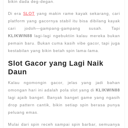
bikin dada deg-degan.
Di era
SLOT
yang makin rame kayak sekarang, cari
platform yang gacornya stabil itu bisa dibilang kayak
cari jodoh—gampang-gampang susah. Tapi
KLIKWIN88
lagi-lagi ngebuktiin kalau mereka bukan
pemain baru. Bukan cuma kasih vibe gacor, tapi juga
kestabilan yang bikin betah spin lama-lama.
Slot Gacor yang Lagi Naik
Daun
Kalau ngomongin gacor, jelas yang jadi bahan
omongan hari ini adalah pola slot yang di
KLIKWIN88
lagi ajaib banget. Banyak banget game yang ngasih
drop pattern cantik, bikin setiap spin berasa punya
peluang emas.
Mulai dari spin receh sampai spin barbar, semuanya