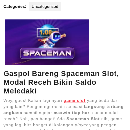
2025
Categories:
Uncategorized
Gaspol Bareng Spaceman Slot,
Modal Receh Bikin Saldo
Meledak!
Woy, gaes! Kalian lagi nyari
game slot
yang beda dari
yang lain? Pengen ngerasain sensasi
langsung terbang
angkasa
sambil ngejar
maxwin tiap hari
cuma modal
receh? Nah, pas banget! Ada
Spaceman Slot
nih, game
yang lagi hits banget di kalangan
player
yang pengen