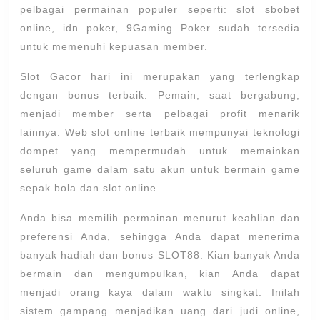
pelbagai permainan populer seperti: slot sbobet
online, idn poker, 9Gaming Poker sudah tersedia
untuk memenuhi kepuasan member.
Slot Gacor hari ini merupakan yang terlengkap
dengan bonus terbaik. Pemain, saat bergabung,
menjadi member serta pelbagai profit menarik
lainnya. Web slot online terbaik mempunyai teknologi
dompet yang mempermudah untuk memainkan
seluruh game dalam satu akun untuk bermain game
sepak bola dan slot online.
Anda bisa memilih permainan menurut keahlian dan
preferensi Anda, sehingga Anda dapat menerima
banyak hadiah dan bonus SLOT88. Kian banyak Anda
bermain dan mengumpulkan, kian Anda dapat
menjadi orang kaya dalam waktu singkat. Inilah
sistem gampang menjadikan uang dari judi online,