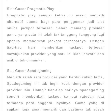
Slot Gacor Pragmatic Play
Pragmatic play sampai ketika ini masih menjadi
alternatif utama bagi para penggemar judi slot
online jackpot terbesar. Sebab memang provider
game yang satu ini telah tak tanggung tanggung lagi
apabila memberikan jackpot terbesarnya. Dengan
tiap-tiap hari memberikan jackpot terbesar
mewujudkan provider yang satu ini kian inovatif dan
asik untuk dimainkan.
Slot Gacor Spadegaming
Menjadi salah satu provider yang berdiri cukup lama,
Spadegaming ini tak ingin keok dengan provider
provider lain. Hampir tiap-tiap harinya spadegaming
sendiri memberikan jackpot sampai ratusan juta
terhadap para anggota loyalnya. Game yang di
sajikan juga amat menarik dan pastinya tak susah