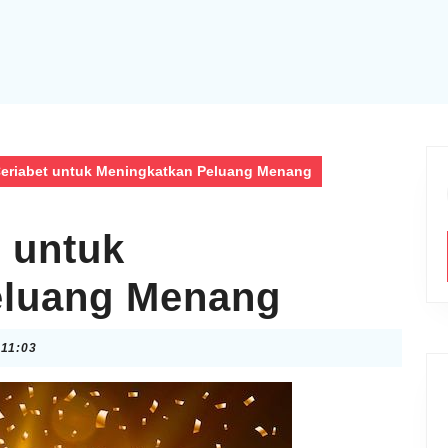
 Ceriabet untuk Meningkatkan Peluang Menang
t untuk
eluang Menang
11:03