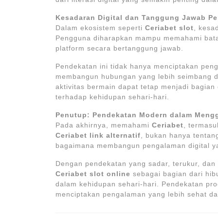
Kesadaran Digital dan Tanggung Jawab P
Dalam ekosistem seperti
Ceriabet slot
, kesa
Pengguna diharapkan mampu memahami batasa
platform secara bertanggung jawab.
Pendekatan ini tidak hanya menciptakan peng
membangun hubungan yang lebih seimbang den
aktivitas bermain dapat tetap menjadi bagia
terhadap kehidupan sehari-hari.
Penutup: Pendekatan Modern dalam Mengg
Pada akhirnya, memahami
Ceriabet
, termasu
Ceriabet link alternatif
, bukan hanya tentang
bagaimana membangun pengalaman digital yang
Dengan pendekatan yang sadar, terukur, dan
Ceriabet slot online
sebagai bagian dari hib
dalam kehidupan sehari-hari. Pendekatan pro
menciptakan pengalaman yang lebih sehat dan 