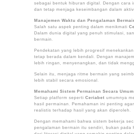
sebagai bentuk hiburan digital. Dengan cara 
dan tetap menjaga keseimbangan dalam aktivi
Manajemen Waktu dan Pengalaman Bermai
Salah satu aspek penting dalam menikmati
Ce
Dalam dunia digital yang penuh stimulasi, sa
bermain.
Pendekatan yang lebih progresif menekankan 
tetap berada dalam kendali. Dengan manaje
lebih ringan, menyenangkan, dan tidak mengg
Selain itu, menjaga ritme bermain yang se
lebih stabil secara emosional.
Memahami Sistem Permainan Secara Umum
Setiap platform seperti
Ceriabet
umumnya men
hasil permainan. Pemahaman ini penting agar
realistis terhadap hasil yang akan diperoleh.
Dengan memahami bahwa sistem bekerja seca
pengalaman bermain itu sendiri, bukan pada h
dari literasi digital yang semakin penting da