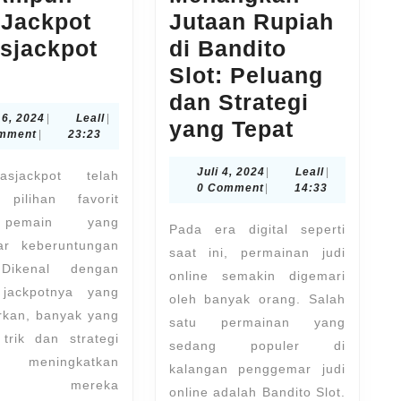
 Jackpot
Jutaan Rupiah
asjackpot
di Bandito
rik
Slot: Peluang
Ampuh
dan Strategi
Juli
Leall
16, 2024
|
Leall
|
aih
Menangk
yang Tepat
16,
mment
|
23:23
ackpot
Jutaan
2024
Juli
Leall
Juli 4, 2024
|
Leall
|
asjackpot telah
i
Rupiah
4,
0 Comment
|
14:33
 pilihan favorit
asjackpot
di
2024
pemain yang
Pada era digital seperti
lot
Bandito
ar keberuntungan
saat ini, permainan judi
Slot:
 Dikenal dengan
online semakin digemari
Peluang
 jackpotnya yang
oleh banyak orang. Salah
dan
rkan, banyak yang
satu permainan yang
Strategi
trik dan strategi
sedang populer di
 meningkatkan
yang
kalangan penggemar judi
ang mereka
Tepat
online adalah Bandito Slot.