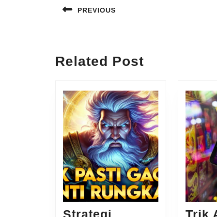
Navigasi
PREVIOUS
pos
Previous
post:
Related Post
Strategi
Trik