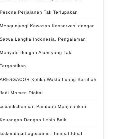
Pesona Perjalanan Tak Terlupakan
Mengunjungi Kawasan Konservasi dengan
Satwa Langka Indonesia, Pengalaman
Menyatu dengan Alam yang Tak
Tergantikan
ARESGACOR Ketika Waktu Luang Berubah
Jadi Momen Digital
ccbankchennai: Panduan Menjalankan
Keuangan Dengan Lebih Baik
kiskendacottagesubud: Tempat Ideal