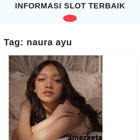
Skip
INFORMASI SLOT TERBAIK
to
content
Open
Skip
to
Button
content
Tag:
naura ayu