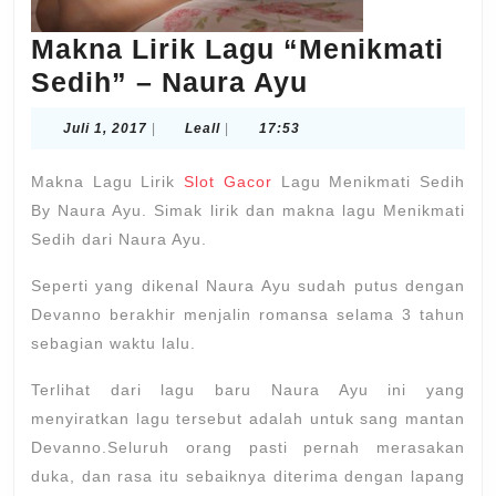
Makna Lirik Lagu “Menikmati
Makna
Sedih” – Naura Ayu
Lirik
Juli
Leall
Juli 1, 2017
|
Leall
|
17:53
Lagu
1,
2017
“Menikmati
Makna Lagu Lirik
Slot Gacor
Lagu Menikmati Sedih
Sedih”
By Naura Ayu. Simak lirik dan makna lagu Menikmati
Sedih dari Naura Ayu.
–
Naura
Seperti yang dikenal Naura Ayu sudah putus dengan
Ayu
Devanno berakhir menjalin romansa selama 3 tahun
sebagian waktu lalu.
Terlihat dari lagu baru Naura Ayu ini yang
menyiratkan lagu tersebut adalah untuk sang mantan
Devanno.Seluruh orang pasti pernah merasakan
duka, dan rasa itu sebaiknya diterima dengan lapang