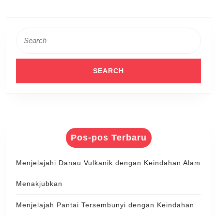
Search
for:
Pos-pos Terbaru
Menjelajahi Danau Vulkanik dengan Keindahan Alam
Menakjubkan
Menjelajah Pantai Tersembunyi dengan Keindahan