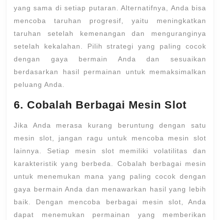
yang sama di setiap putaran. Alternatifnya, Anda bisa
mencoba taruhan progresif, yaitu meningkatkan
taruhan setelah kemenangan dan menguranginya
setelah kekalahan. Pilih strategi yang paling cocok
dengan gaya bermain Anda dan sesuaikan
berdasarkan hasil permainan untuk memaksimalkan
peluang Anda.
6.
Cobalah Berbagai Mesin Slot
Jika Anda merasa kurang beruntung dengan satu
mesin slot, jangan ragu untuk mencoba mesin slot
lainnya. Setiap mesin slot memiliki volatilitas dan
karakteristik yang berbeda. Cobalah berbagai mesin
untuk menemukan mana yang paling cocok dengan
gaya bermain Anda dan menawarkan hasil yang lebih
baik. Dengan mencoba berbagai mesin slot, Anda
dapat menemukan permainan yang memberikan