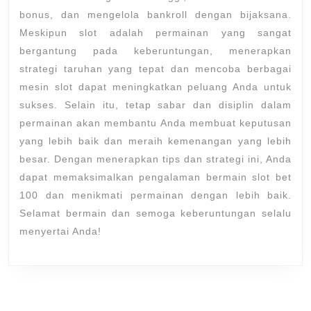
bonus, dan mengelola bankroll dengan bijaksana.
Meskipun slot adalah permainan yang sangat
bergantung pada keberuntungan, menerapkan
strategi taruhan yang tepat dan mencoba berbagai
mesin slot dapat meningkatkan peluang Anda untuk
sukses. Selain itu, tetap sabar dan disiplin dalam
permainan akan membantu Anda membuat keputusan
yang lebih baik dan meraih kemenangan yang lebih
besar. Dengan menerapkan tips dan strategi ini, Anda
dapat memaksimalkan pengalaman bermain slot bet
100 dan menikmati permainan dengan lebih baik.
Selamat bermain dan semoga keberuntungan selalu
menyertai Anda!