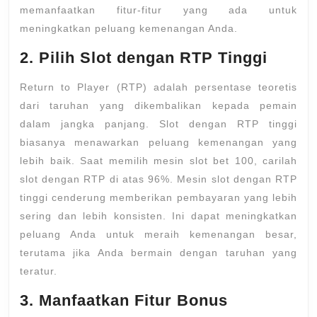
memanfaatkan fitur-fitur yang ada untuk
meningkatkan peluang kemenangan Anda.
2.
Pilih Slot dengan RTP Tinggi
Return to Player (RTP) adalah persentase teoretis
dari taruhan yang dikembalikan kepada pemain
dalam jangka panjang. Slot dengan RTP tinggi
biasanya menawarkan peluang kemenangan yang
lebih baik. Saat memilih mesin slot bet 100, carilah
slot dengan RTP di atas 96%. Mesin slot dengan RTP
tinggi cenderung memberikan pembayaran yang lebih
sering dan lebih konsisten. Ini dapat meningkatkan
peluang Anda untuk meraih kemenangan besar,
terutama jika Anda bermain dengan taruhan yang
teratur.
3.
Manfaatkan Fitur Bonus