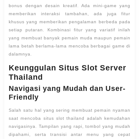
bonus dengan desain kreatif. Ada mini-game yang
memberikan interaksi tambahan, ada juga fitur
khusus yang memberikan pengalaman berbeda pada
setiap putaran. Kombinasi fitur yang variatif inilah
yang membuat banyak pemain muda maupun pemain
lama betah berlama-lama mencoba berbagai game di
dalamnya.
Keunggulan Situs Slot Server
Thailand
Navigasi yang Mudah dan User-
Friendly
Salah satu hal yang sering membuat pemain nyaman
saat mencoba situs slot thailand adalah kemudahan
navigasinya. Tampilan yang rapi, tombol yang mudah
dipahami, serta transisi antar menu yang cepat