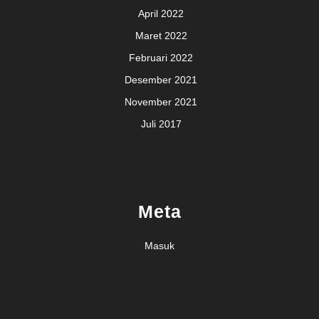
April 2022
Maret 2022
Februari 2022
Desember 2021
November 2021
Juli 2017
Meta
Masuk