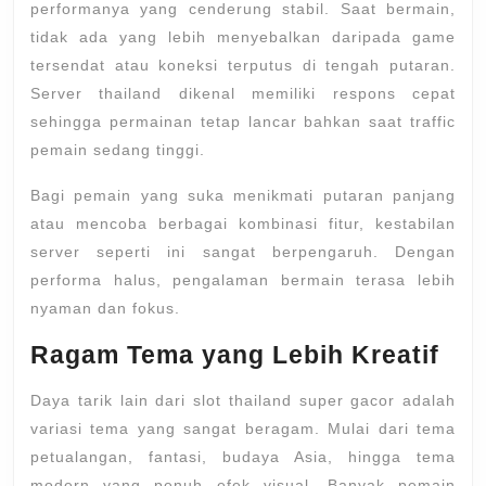
performanya yang cenderung stabil. Saat bermain,
tidak ada yang lebih menyebalkan daripada game
tersendat atau koneksi terputus di tengah putaran.
Server thailand dikenal memiliki respons cepat
sehingga permainan tetap lancar bahkan saat traffic
pemain sedang tinggi.
Bagi pemain yang suka menikmati putaran panjang
atau mencoba berbagai kombinasi fitur, kestabilan
server seperti ini sangat berpengaruh. Dengan
performa halus, pengalaman bermain terasa lebih
nyaman dan fokus.
Ragam Tema yang Lebih Kreatif
Daya tarik lain dari slot thailand super gacor adalah
variasi tema yang sangat beragam. Mulai dari tema
petualangan, fantasi, budaya Asia, hingga tema
modern yang penuh efek visual. Banyak pemain