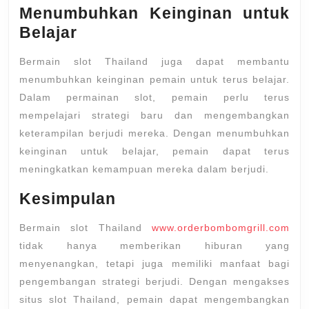
Menumbuhkan Keinginan untuk
Belajar
Bermain slot Thailand juga dapat membantu
menumbuhkan keinginan pemain untuk terus belajar.
Dalam permainan slot, pemain perlu terus
mempelajari strategi baru dan mengembangkan
keterampilan berjudi mereka. Dengan menumbuhkan
keinginan untuk belajar, pemain dapat terus
meningkatkan kemampuan mereka dalam berjudi.
Kesimpulan
Bermain slot Thailand
www.orderbombomgrill.com
tidak hanya memberikan hiburan yang
menyenangkan, tetapi juga memiliki manfaat bagi
pengembangan strategi berjudi. Dengan mengakses
situs slot Thailand, pemain dapat mengembangkan