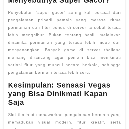
Menyebutnya Super Gacor?
Penyebutan “super gacor” sering kali berasal dari
pengalaman pribadi pemain yang merasa ritme
permainan dan fitur bonus di server tersebut terasa
lebih menghibur. Bukan tentang hasil, melainkan
dinamika permainan yang terasa lebih hidup dan
menyenangkan. Banyak game di server thailand
memang dirancang agar pemain bisa menikmati
variasi fitur yang muncul secara berkala, sehingga
pengalaman bermain terasa lebih seru.
Kesimpulan: Sensasi Vegas
yang Bisa Dinikmati Kapan
Saja
Slot thailand menawarkan pengalaman bermain yang
memadukan visual modern, fitur kreatif, serta