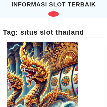
Skip
INFORMASI SLOT TERBAIK
to
content
Open
Skip
to
Button
content
Tag:
situs slot thailand