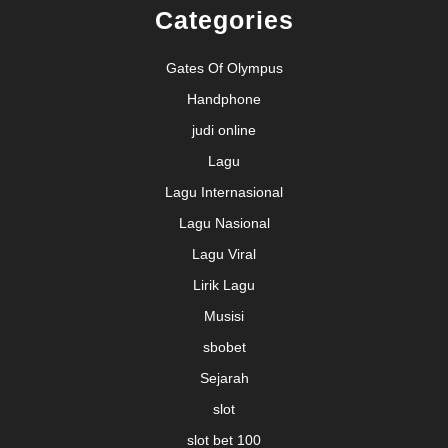
Categories
Gates Of Olympus
Handphone
judi online
Lagu
Lagu Internasional
Lagu Nasional
Lagu Viral
Lirik Lagu
Musisi
sbobet
Sejarah
slot
slot bet 100