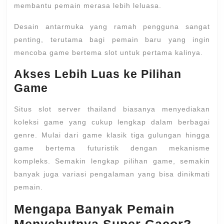
membantu pemain merasa lebih leluasa.
Desain antarmuka yang ramah pengguna sangat
penting, terutama bagi pemain baru yang ingin
mencoba game bertema slot untuk pertama kalinya.
Akses Lebih Luas ke Pilihan
Game
Situs slot server thailand biasanya menyediakan
koleksi game yang cukup lengkap dalam berbagai
genre. Mulai dari game klasik tiga gulungan hingga
game bertema futuristik dengan mekanisme
kompleks. Semakin lengkap pilihan game, semakin
banyak juga variasi pengalaman yang bisa dinikmati
pemain.
Mengapa Banyak Pemain