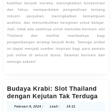
keahlian berjudi mereka, meningkatkan konsentrasi
dan fokus, memperdalam pengetahuan tentang
industri perjudian, meningkatkan kemampuan
analisis, dan menumbuhkan keinginan untuk belajar.
Jadi, tidak ada salahnya untuk mencoba bermain slot
Thailand dan melihat manfaatnya bagi
pengembangan strategi berjudi Anda. Semoga artikel
ini dapat menjadi sumber inspirasi bagi para pemain
judi online di seluruh dunia. Selamat bermain dan
semoga sukses!
Budaya Krabi: Slot Thailand
Bud
dengan Kejutan Tak Terduga
Krab
Februari
Leall
Februari 9, 2024
|
Leall
|
14:11
Slot
9,