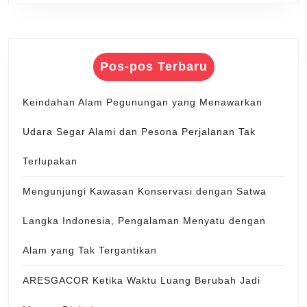
Pos-pos Terbaru
Keindahan Alam Pegunungan yang Menawarkan
Udara Segar Alami dan Pesona Perjalanan Tak
Terlupakan
Mengunjungi Kawasan Konservasi dengan Satwa
Langka Indonesia, Pengalaman Menyatu dengan
Alam yang Tak Tergantikan
ARESGACOR Ketika Waktu Luang Berubah Jadi