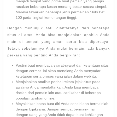
menjadi tempat yang prima buat pemain yang pengin
rasakan beberapa kesan menang besar secara simpel.
Mereka tawarkan beberapa jenis permainan Slots Bet
100 pada tingkat kemenangan tinggi.
Dengan menunjuk satu diantaranya dari beberapa
situs di atas, Anda bisa menjelaskan apabila Anda
main di tempat yang aman serta bisa dipercaya.
Tetapi, sebelumnya Anda mulai bermain, ada banyak
perkara yang penting Anda berpikiran:
Pastini buat membaca syarat-syarat dan ketentuan situs
dengan cermat. Ini akan menolong Anda menyadari
ketetapan serta proses yang jalan dalam web itu.
Menjalankan analisis perihal rekam jejak situs pada
awalnya Anda mendaftarkan. Anda bisa membaca
rincian dari pemain lain atau cari kabar di beberapa
populasi taruhan online.
Meyakinkan batas buat diri Anda sendiri dan bermainlah
dengan bijaksana. Jangan sempat bermain-main
dengan uang yang Anda tidak dapat buat kehilangan.