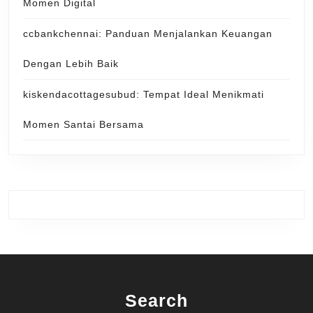
Momen Digital
ccbankchennai: Panduan Menjalankan Keuangan
Dengan Lebih Baik
kiskendacottagesubud: Tempat Ideal Menikmati
Momen Santai Bersama
Search