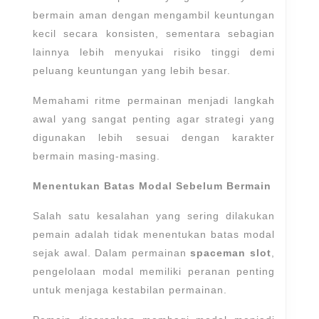
bermain aman dengan mengambil keuntungan
kecil secara konsisten, sementara sebagian
lainnya lebih menyukai risiko tinggi demi
peluang keuntungan yang lebih besar.
Memahami ritme permainan menjadi langkah
awal yang sangat penting agar strategi yang
digunakan lebih sesuai dengan karakter
bermain masing-masing.
Menentukan Batas Modal Sebelum Bermain
Salah satu kesalahan yang sering dilakukan
pemain adalah tidak menentukan batas modal
sejak awal. Dalam permainan
spaceman slot
,
pengelolaan modal memiliki peranan penting
untuk menjaga kestabilan permainan.