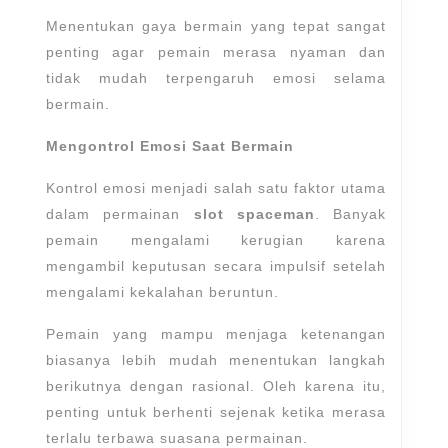
Menentukan gaya bermain yang tepat sangat
penting agar pemain merasa nyaman dan
tidak mudah terpengaruh emosi selama
bermain.
Mengontrol Emosi Saat Bermain
Kontrol emosi menjadi salah satu faktor utama
dalam permainan
slot spaceman
. Banyak
pemain mengalami kerugian karena
mengambil keputusan secara impulsif setelah
mengalami kekalahan beruntun.
Pemain yang mampu menjaga ketenangan
biasanya lebih mudah menentukan langkah
berikutnya dengan rasional. Oleh karena itu,
penting untuk berhenti sejenak ketika merasa
terlalu terbawa suasana permainan.