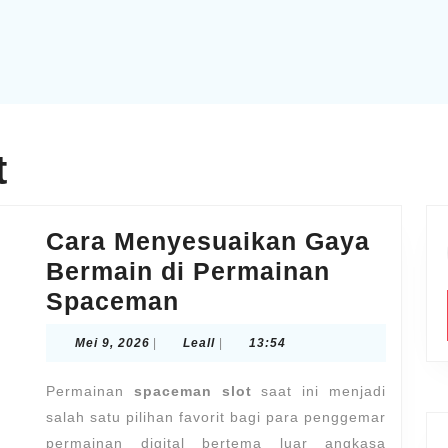
t
Cara Menyesuaikan Gaya
Bermain di Permainan
Cara
Spaceman
Menyesuaikan
Mei
Leall
Mei 9, 2026
|
Leall
|
13:54
Gaya
9,
2026
Bermain
Permainan
spaceman slot
saat ini menjadi
di
salah satu pilihan favorit bagi para penggemar
permainan digital bertema luar angkasa