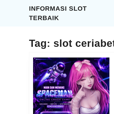
Skip
INFORMASI SLOT
to
content
TERBAIK
Skip
to
content
Tag:
slot ceriabe