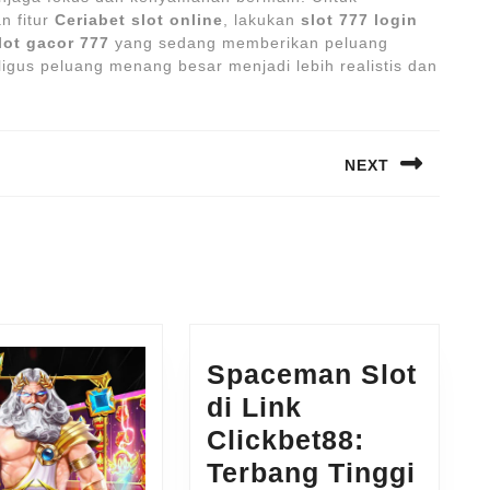
n fitur
Ceriabet slot online
, lakukan
slot 777 login
lot gacor 777
yang sedang memberikan peluang
ligus peluang menang besar menjadi lebih realistis dan
NEXT
Next
post:
Spaceman Slot
di Link
Clickbet88:
Terbang Tinggi