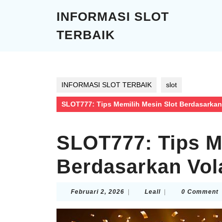
Skip
INFORMASI SLOT
to
content
TERBAIK
Skip
to
content
INFORMASI SLOT TERBAIK
slot
SLOT777: Tips Memilih Mesin Slot Berdasarkan 
SLOT777: Tips M
Berdasarkan Vola
Februari
Leall
Februari 2, 2026
|
Leall
|
0 Comment
2,
2026