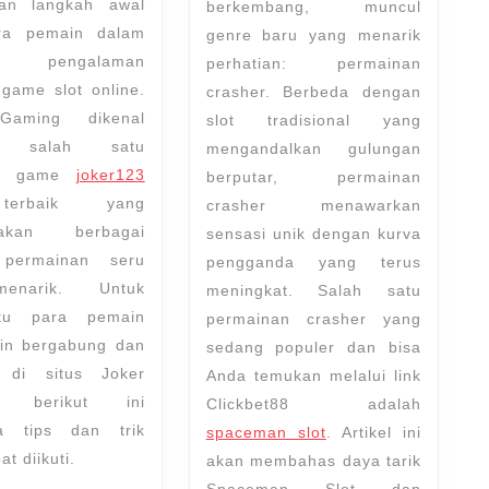
an langkah awal
berkembang, muncul
Crasher
ra pemain dalam
genre baru yang menarik
Inovatif
ai pengalaman
perhatian: permainan
game slot online.
crasher. Berbeda dengan
Gaming dikenal
slot tradisional yang
ai salah satu
mengandalkan gulungan
ia game
joker123
berputar, permainan
rbaik yang
crasher menawarkan
iakan berbagai
sensasi unik dengan kurva
permainan seru
pengganda yang terus
enarik. Untuk
meningkat. Salah satu
tu para pemain
permainan crasher yang
gin bergabung dan
sedang populer dan bisa
 di situs Joker
Anda temukan melalui link
, berikut ini
Clickbet88 adalah
a tips dan trik
spaceman slot
. Artikel ini
t diikuti.
akan membahas daya tarik
Spaceman Slot dan