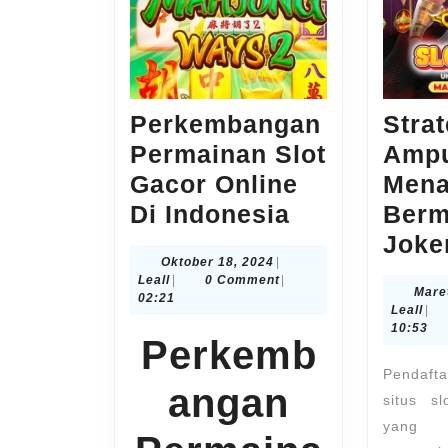
Perkembangan
Strat
Permainan Slot
Amp
Gacor Online
Men
Perkemban
Di Indonesia
Berm
Permainan
Joke
Oktober
Oktober 18, 2024
|
Slot
Leall
18,
Leall
|
0 Comment
|
Mare
Gacor
2024
02:21
Leal
Leall
|
Online
10:53
Perkemb
Di
Pendaft
Indonesia
angan
situs s
yang 