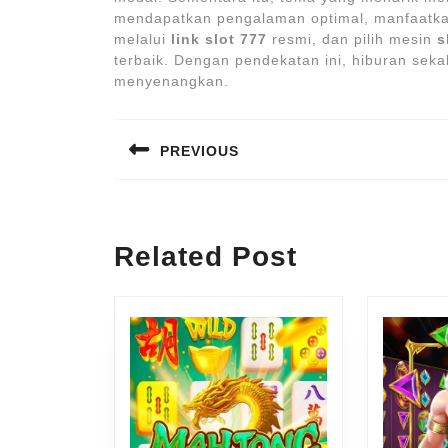
mendapatkan pengalaman optimal, manfaatka
melalui
link slot 777
resmi, dan pilih mesin
s
terbaik. Dengan pendekatan ini, hiburan seka
menyenangkan.
Navigasi
PREVIOUS
pos
Previous
post:
Related Post