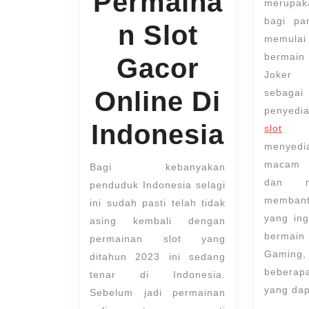
Permaina
merupak
bagi pa
n Slot
memul
bermain 
Gacor
Joker 
Online Di
sebag
penyed
Indonesia
slot
te
menyed
macam 
Bagi kebanyakan
dan m
penduduk Indonesia selagi
memban
ini sudah pasti telah tidak
yang in
asing kembali dengan
bermain
permainan slot yang
Gaming
ditahun 2023 ini sedang
beberap
tenar di Indonesia.
yang dapa
Sebelum jadi permainan