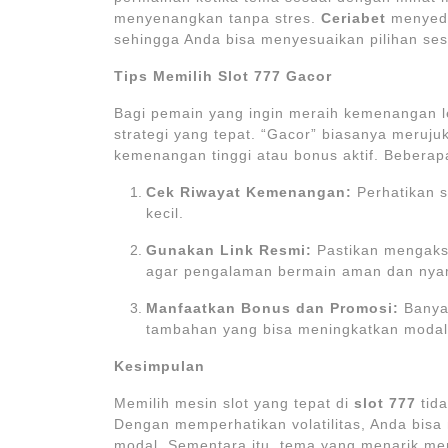
menyenangkan tanpa stres.
Ceriabet
menyedia
sehingga Anda bisa menyesuaikan pilihan sesu
Tips Memilih Slot 777 Gacor
Bagi pemain yang ingin meraih kemenangan l
strategi yang tepat. “Gacor” biasanya meruj
kemenangan tinggi atau bonus aktif. Bebera
Cek Riwayat Kemenangan:
Perhatikan s
kecil.
Gunakan Link Resmi:
Pastikan mengaks
agar pengalaman bermain aman dan nya
Manfaatkan Bonus dan Promosi:
Banyak
tambahan yang bisa meningkatkan modal b
Kesimpulan
Memilih mesin slot yang tepat di
slot 777
tida
Dengan memperhatikan volatilitas, Anda bis
modal. Sementara itu, tema yang menarik m