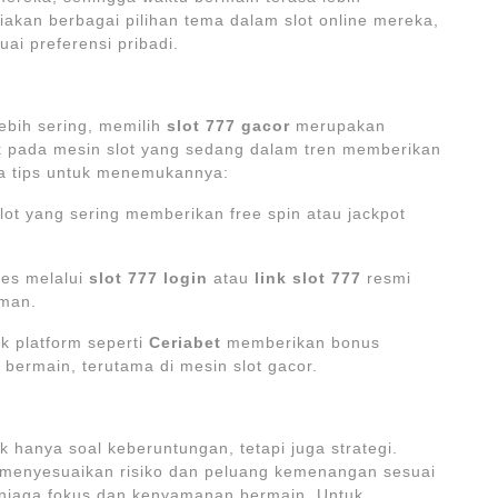
kan berbagai pilihan tema dalam slot online mereka,
ai preferensi pribadi.
ebih sering, memilih
slot 777 gacor
merupakan
uk pada mesin slot yang sedang dalam tren memberikan
pa tips untuk menemukannya:
lot yang sering memberikan free spin atau jackpot
es melalui
slot 777 login
atau
link slot 777
resmi
man.
 platform seperti
Ceriabet
memberikan bonus
ermain, terutama di mesin slot gacor.
k hanya soal keberuntungan, tetapi juga strategi.
a menyesuaikan risiko dan peluang kemenangan sesuai
enjaga fokus dan kenyamanan bermain. Untuk