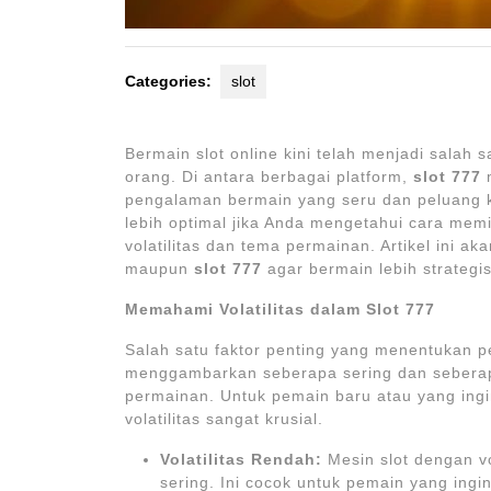
Categories:
slot
Bermain slot online kini telah menjadi salah 
orang. Di antara berbagai platform,
slot 777
m
pengalaman bermain yang seru dan peluang 
lebih optimal jika Anda mengetahui cara memi
volatilitas dan tema permainan. Artikel ini 
maupun
slot 777
agar bermain lebih strateg
Memahami Volatilitas dalam Slot 777
Salah satu faktor penting yang menentukan pen
menggambarkan seberapa sering dan seberap
permainan. Untuk pemain baru atau yang ing
volatilitas sangat krusial.
Volatilitas Rendah:
Mesin slot dengan vo
sering. Ini cocok untuk pemain yang ingi