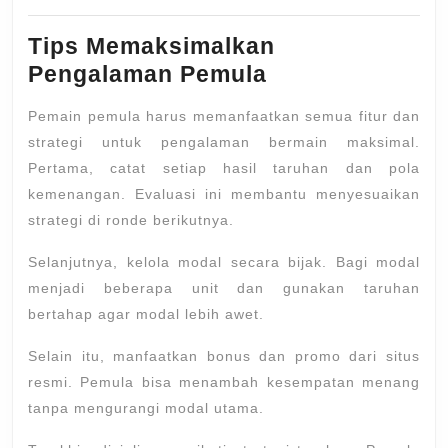
Tips Memaksimalkan
Pengalaman Pemula
Pemain pemula harus memanfaatkan semua fitur dan
strategi untuk pengalaman bermain maksimal.
Pertama, catat setiap hasil taruhan dan pola
kemenangan. Evaluasi ini membantu menyesuaikan
strategi di ronde berikutnya.
Selanjutnya, kelola modal secara bijak. Bagi modal
menjadi beberapa unit dan gunakan taruhan
bertahap agar modal lebih awet.
Selain itu, manfaatkan bonus dan promo dari situs
resmi. Pemula bisa menambah kesempatan menang
tanpa mengurangi modal utama.