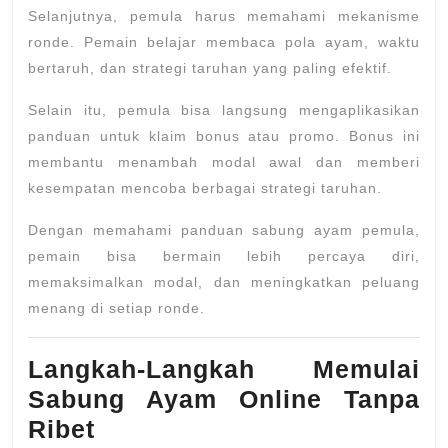
Selanjutnya, pemula harus memahami mekanisme
ronde. Pemain belajar membaca pola ayam, waktu
bertaruh, dan strategi taruhan yang paling efektif.
Selain itu, pemula bisa langsung mengaplikasikan
panduan untuk klaim bonus atau promo. Bonus ini
membantu menambah modal awal dan memberi
kesempatan mencoba berbagai strategi taruhan.
Dengan memahami panduan sabung ayam pemula,
pemain bisa bermain lebih percaya diri,
memaksimalkan modal, dan meningkatkan peluang
menang di setiap ronde.
Langkah-Langkah Memulai
Sabung Ayam Online Tanpa
Ribet