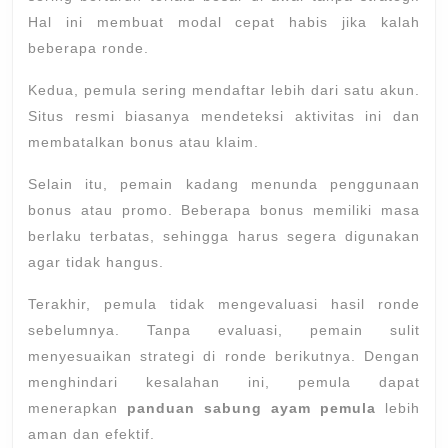
Hal ini membuat modal cepat habis jika kalah
beberapa ronde.
Kedua, pemula sering mendaftar lebih dari satu akun.
Situs resmi biasanya mendeteksi aktivitas ini dan
membatalkan bonus atau klaim.
Selain itu, pemain kadang menunda penggunaan
bonus atau promo. Beberapa bonus memiliki masa
berlaku terbatas, sehingga harus segera digunakan
agar tidak hangus.
Terakhir, pemula tidak mengevaluasi hasil ronde
sebelumnya. Tanpa evaluasi, pemain sulit
menyesuaikan strategi di ronde berikutnya. Dengan
menghindari kesalahan ini, pemula dapat
menerapkan
panduan sabung ayam pemula
lebih
aman dan efektif.