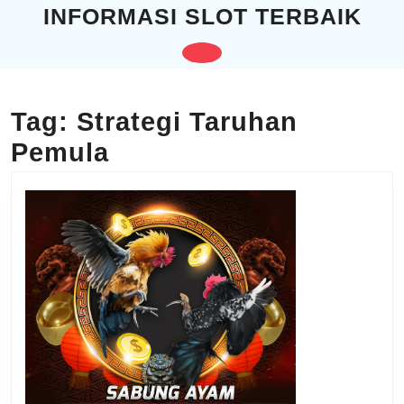
Skip
INFORMASI SLOT TERBAIK
to
content
Open
Skip
to
Button
content
Tag:
Strategi Taruhan
Pemula