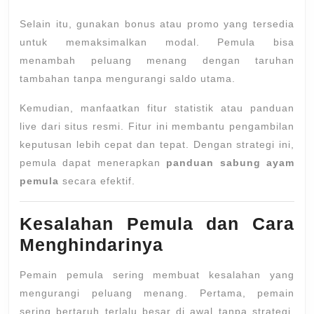
Selain itu, gunakan bonus atau promo yang tersedia
untuk memaksimalkan modal. Pemula bisa
menambah peluang menang dengan taruhan
tambahan tanpa mengurangi saldo utama.
Kemudian, manfaatkan fitur statistik atau panduan
live dari situs resmi. Fitur ini membantu pengambilan
keputusan lebih cepat dan tepat. Dengan strategi ini,
pemula dapat menerapkan
panduan sabung ayam
pemula
secara efektif.
Kesalahan Pemula dan Cara
Menghindarinya
Pemain pemula sering membuat kesalahan yang
mengurangi peluang menang. Pertama, pemain
sering bertaruh terlalu besar di awal tanpa strategi.